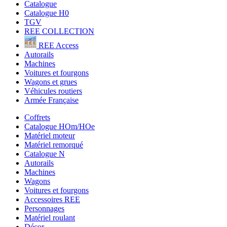
Catalogue
Catalogue H0
TGV
REE COLLECTION
REE Access
Autorails
Machines
Voitures et fourgons
Wagons et grues
Véhicules routiers
Armée Française
Coffrets
Catalogue HOm/HOe
Matériel moteur
Matériel remorqué
Catalogue N
Autorails
Machines
Wagons
Voitures et fourgons
Accessoires REE
Personnages
Matériel roulant
Décor