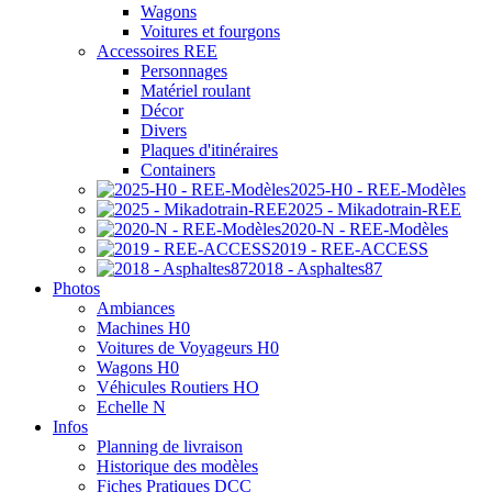
Wagons
Voitures et fourgons
Accessoires REE
Personnages
Matériel roulant
Décor
Divers
Plaques d'itinéraires
Containers
2025-H0 - REE-Modèles
2025 - Mikadotrain-REE
2020-N - REE-Modèles
2019 - REE-ACCESS
2018 - Asphaltes87
Photos
Ambiances
Machines H0
Voitures de Voyageurs H0
Wagons H0
Véhicules Routiers HO
Echelle N
Infos
Planning de livraison
Historique des modèles
Fiches Pratiques DCC