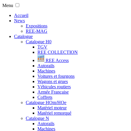
Menu
Accueil
News
Expositions
REE-MAG
Catalogue
Catalogue H0
TGV
REE COLLECTION
REE Access
Autorails
Machines
Voitures et fourgons
Wagons et grues
Véhicules routiers
Armée Française
Coffrets
Catalogue HOm/HOe
Matériel moteur
Matériel remorqué
Catalogue N
Autorails
Machines