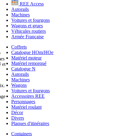
REE Access
Autorails
Machines
Voitures et fourgons
Wagons et grues
Véhicules routiers
Armée Française
Coffrets
Catalogue HOm/HOe
e
Matériel moteur
mes
Matériel remorqué
 et
Catalogue N
Autorails
Machines
Wagons
ix.
Voitures et fourgons
Accessoires REE
age
Personnages
Matériel roulant
Décor
Divers
Plaques d'itinéraires
Containers