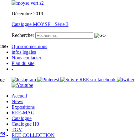
Décembre 2019
Catalogue MOYSE - Série 3
Rechercher
sine
Qui sommes-nous
infos légales
Nous contacter
Plan du site
-
que
Accueil
News
Expositions
REE-MAG
Catalogue
Catalogue H0
TGV
es
REE COLLECTION