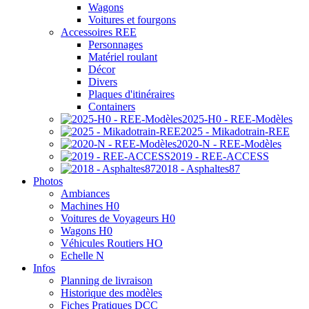
Wagons
Voitures et fourgons
Accessoires REE
Personnages
Matériel roulant
Décor
Divers
Plaques d'itinéraires
Containers
2025-H0 - REE-Modèles
2025 - Mikadotrain-REE
2020-N - REE-Modèles
2019 - REE-ACCESS
2018 - Asphaltes87
Photos
Ambiances
Machines H0
Voitures de Voyageurs H0
Wagons H0
Véhicules Routiers HO
Echelle N
Infos
Planning de livraison
Historique des modèles
Fiches Pratiques DCC