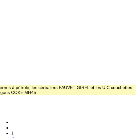
ernes à pétrole, les céréaliers FAUVET-GIREL et les UIC couchettes
 wagons COKE MH45
1