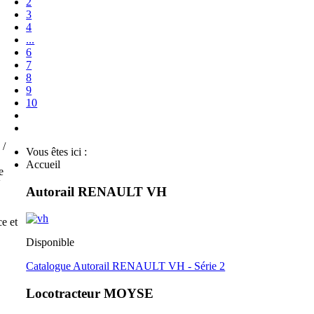
2
3
4
...
6
7
8
9
10
 /
Vous êtes ici :
Accueil
e
V
Autorail RENAULT VH
e et
Disponible
Catalogue Autorail RENAULT VH - Série 2
Locotracteur MOYSE