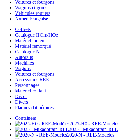
Voitures et fourgons
Wagons et grues
Véhicules routiers
Armée Française
Coffrets
Catalogue HOm/HOe
Matériel moteur
Matériel remorqué
Catalogue N
Autorails
Machines
Wagons
Voitures et fourgons
Accessoires REE
Personnages
Matériel roulant
Décor
Divers
Plaques d'itinéraires
Containers
2025-H0 - REE-Modèles
2025 - Mikadotrain-REE
2020-N - REE-Modèles