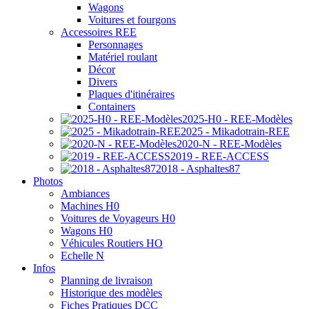
Wagons
Voitures et fourgons
Accessoires REE
Personnages
Matériel roulant
Décor
Divers
Plaques d'itinéraires
Containers
2025-H0 - REE-Modèles
2025 - Mikadotrain-REE
2020-N - REE-Modèles
2019 - REE-ACCESS
2018 - Asphaltes87
Photos
Ambiances
Machines H0
Voitures de Voyageurs H0
Wagons H0
Véhicules Routiers HO
Echelle N
Infos
Planning de livraison
Historique des modèles
Fiches Pratiques DCC