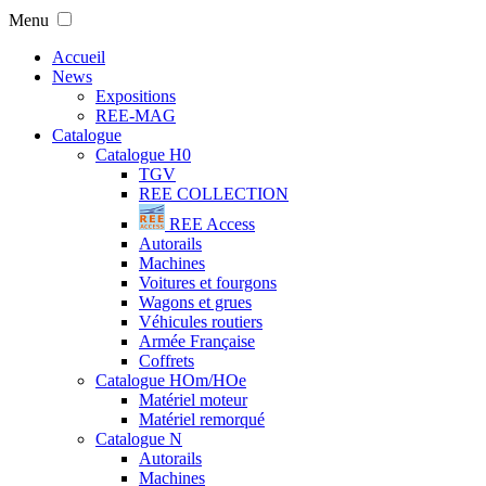
Menu
Accueil
News
Expositions
REE-MAG
Catalogue
Catalogue H0
TGV
REE COLLECTION
REE Access
Autorails
Machines
Voitures et fourgons
Wagons et grues
Véhicules routiers
Armée Française
Coffrets
Catalogue HOm/HOe
Matériel moteur
Matériel remorqué
Catalogue N
Autorails
Machines