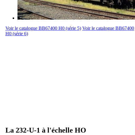
Voir le catalogue BB67400 H0 (série 5)
Voir le catalogue BB67400
H0 (série 6)
La 232-U-1 à l'échelle HO