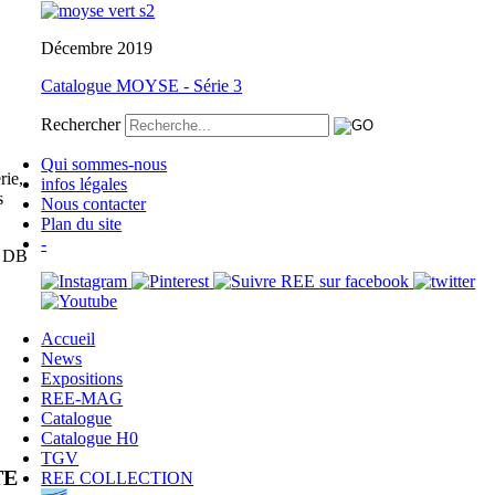
Décembre 2019
Catalogue MOYSE - Série 3
Rechercher
Qui sommes-nous
rie,
infos légales
s
Nous contacter
Plan du site
-
e DB
Accueil
News
Expositions
REE-MAG
Catalogue
Catalogue H0
TGV
TE
REE COLLECTION