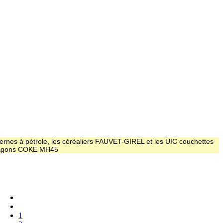
ernes à pétrole, les céréaliers FAUVET-GIREL et les UIC couchettes
 wagons COKE MH45
1