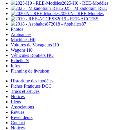
2025-H0 - REE-Modèles
2025 - Mikadotrain-REE
2020-N - REE-Modèles
2019 - REE-ACCESS
2018 - Asphaltes87
Photos
Ambiances
Machines H0
Voitures de Voyageurs H0
Wagons H0
Véhicules Routiers HO
Echelle N
Infos
Planning de livraison
Historique des modèles
Fiches Pratiques DCC
Trucs et astuces
Notices
Liens
Associations
Revues
Revendeurs
Contact
Notices