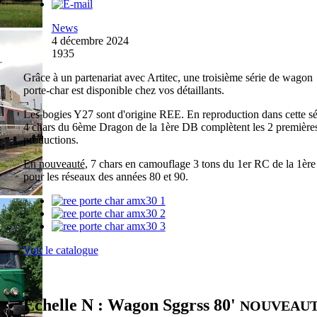
News
4 décembre 2024
1935
Grâce à un partenariat avec Artitec, une troisième série de wagon
porte-char est disponible chez vos détaillants.
Les bogies Y27 sont d'origine REE. En reproduction dans cette sé
4 chars du 6ème Dragon de la 1ère DB complètent les 2 première
productions.
En nouveauté
, 7 chars en camouflage 3 tons du 1er RC de la 1èr
pour les réseaux des années 80 et 90.
Voir le catalogue
Echelle N : Wagon Sggrss 80'
NOUVEAU