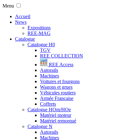
Menu
Accueil
News
Expositions
REE-MAG
Catalogue
Catalogue H0
TGV
REE COLLECTION
REE Access
Autorails
Machines
Voitures et fourgons
Wagons et grues
Véhicules routiers
Armée Française
Coffrets
Catalogue HOm/HOe
Matériel moteur
Matériel remorqué
Catalogue N
Autorails
Machines