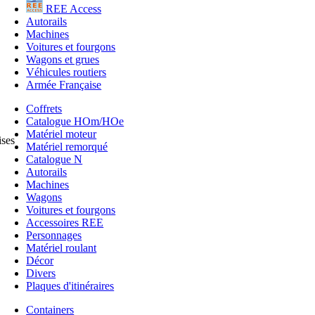
REE Access
Autorails
Machines
Voitures et fourgons
Wagons et grues
Véhicules routiers
Armée Française
Coffrets
Catalogue HOm/HOe
Matériel moteur
ises
Matériel remorqué
Catalogue N
Autorails
Machines
Wagons
Voitures et fourgons
Accessoires REE
Personnages
Matériel roulant
Décor
Divers
Plaques d'itinéraires
Containers