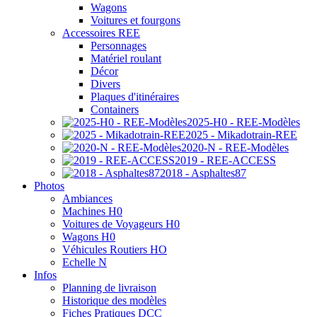
Wagons
Voitures et fourgons
Accessoires REE
Personnages
Matériel roulant
Décor
Divers
Plaques d'itinéraires
Containers
2025-H0 - REE-Modèles
2025 - Mikadotrain-REE
2020-N - REE-Modèles
2019 - REE-ACCESS
2018 - Asphaltes87
Photos
Ambiances
Machines H0
Voitures de Voyageurs H0
Wagons H0
Véhicules Routiers HO
Echelle N
Infos
Planning de livraison
Historique des modèles
Fiches Pratiques DCC