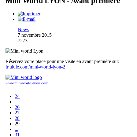
Mini World LYON - Avant première
News
7 novembre 2015
7273
Réservez votre place pour une visite en avant-première sur:
fr.ulule.com/mini-world-lyon-2
www.miniworld-lyon.com
24
...
26
27
28
29
...
31