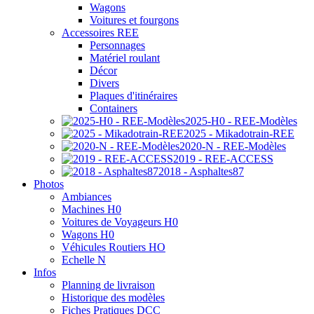
Wagons
Voitures et fourgons
Accessoires REE
Personnages
Matériel roulant
Décor
Divers
Plaques d'itinéraires
Containers
2025-H0 - REE-Modèles
2025 - Mikadotrain-REE
2020-N - REE-Modèles
2019 - REE-ACCESS
2018 - Asphaltes87
Photos
Ambiances
Machines H0
Voitures de Voyageurs H0
Wagons H0
Véhicules Routiers HO
Echelle N
Infos
Planning de livraison
Historique des modèles
Fiches Pratiques DCC