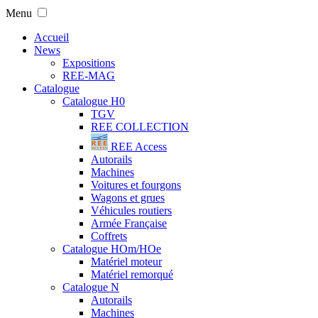
Menu
Accueil
News
Expositions
REE-MAG
Catalogue
Catalogue H0
TGV
REE COLLECTION
REE Access
Autorails
Machines
Voitures et fourgons
Wagons et grues
Véhicules routiers
Armée Française
Coffrets
Catalogue HOm/HOe
Matériel moteur
Matériel remorqué
Catalogue N
Autorails
Machines