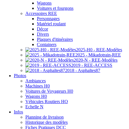
Wagons
Voitures et fourgons
Accessoires REE
Personnages
Matériel roulant
Décor
Divers
Plaques d'itinéraires
Containers
2025-H0 - REE-Modèles
2025 - Mikadotrain-REE
2020-N - REE-Modèles
2019 - REE-ACCESS
2018 - Asphaltes87
Photos
Ambiances
Machines H0
Voitures de Voyageurs H0
Wagons H0
Véhicules Routiers HO
Echelle N
Infos
Planning de livraison
Historique des modèles
Fiches Pratiques DCC