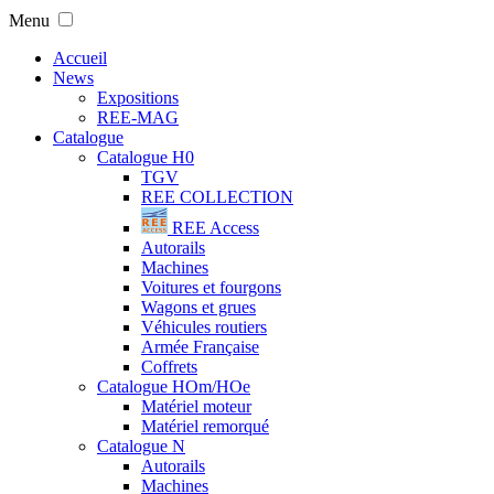
Menu
Accueil
News
Expositions
REE-MAG
Catalogue
Catalogue H0
TGV
REE COLLECTION
REE Access
Autorails
Machines
Voitures et fourgons
Wagons et grues
Véhicules routiers
Armée Française
Coffrets
Catalogue HOm/HOe
Matériel moteur
Matériel remorqué
Catalogue N
Autorails
Machines