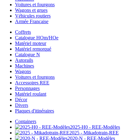
Voitures et fourgons
Wagons et grues
Véhicules routiers
Armée Française
Coffrets
Catalogue HOm/HOe
Matériel moteur
Matériel remorqué
Catalogue N
Autorails
Machines
Wagons
Voitures et fourgons
Accessoires REE
Personnages
Matériel roulant
Décor
Divers
Plaques d'itinéraires
Containers
2025-H0 - REE-Modèles
2025 - Mikadotrain-REE
2020-N - REE-Modèles