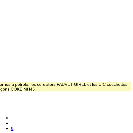
ernes à pétrole, les céréaliers FAUVET-GIREL et les UIC couchettes
 wagons COKE MH45
9