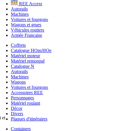
REE Access
Autorails
Machines
Voitures et fourgons
Wagons et grues
Véhicules routiers
Armée Française
Coffrets
Catalogue HOm/HOe
Matériel moteur
Matériel remorqué
Catalogue N
Autorails
Machines
Wagons
Voitures et fourgons
Accessoires REE
Personnages
Matériel roulant
Décor
Divers
 et
Plaques d'itinéraires
Containers