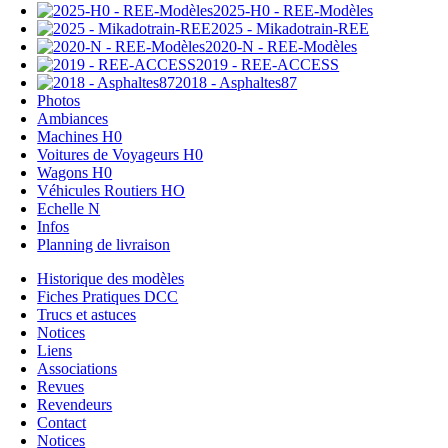
2025-H0 - REE-Modèles
2025 - Mikadotrain-REE
2020-N - REE-Modèles
2019 - REE-ACCESS
2018 - Asphaltes87
Photos
Ambiances
Machines H0
Voitures de Voyageurs H0
Wagons H0
Véhicules Routiers HO
Echelle N
Infos
Planning de livraison
Historique des modèles
Fiches Pratiques DCC
Trucs et astuces
Notices
Liens
Associations
Revues
Revendeurs
Contact
Notices