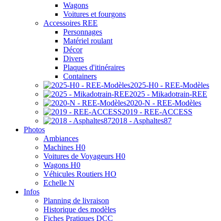
Wagons
Voitures et fourgons
Accessoires REE
Personnages
Matériel roulant
Décor
Divers
Plaques d'itinéraires
Containers
2025-H0 - REE-Modèles
2025 - Mikadotrain-REE
2020-N - REE-Modèles
2019 - REE-ACCESS
2018 - Asphaltes87
Photos
Ambiances
Machines H0
Voitures de Voyageurs H0
Wagons H0
Véhicules Routiers HO
Echelle N
Infos
Planning de livraison
Historique des modèles
Fiches Pratiques DCC