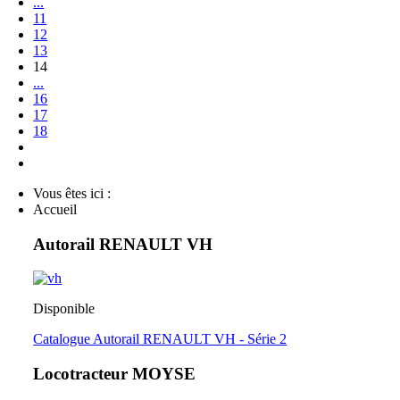
...
11
12
13
14
...
16
17
18
Vous êtes ici :
Accueil
Autorail RENAULT VH
Disponible
Catalogue Autorail RENAULT VH - Série 2
Locotracteur MOYSE