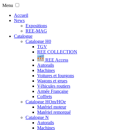
Menu
Accueil
News
Expositions
REE-MAG
Catalogue
Catalogue H0
TGV
REE COLLECTION
REE Access
Autorails
Machines
Voitures et fourgons
Wagons et grues
Véhicules routiers
Armée Française
Coffrets
Catalogue HOm/HOe
Matériel moteur
Matériel remorqué
Catalogue N
Autorails
Machines