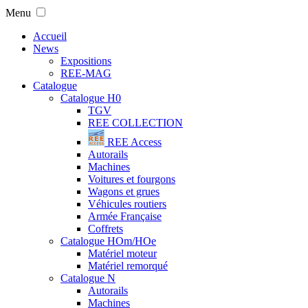
Menu
Accueil
News
Expositions
REE-MAG
Catalogue
Catalogue H0
TGV
REE COLLECTION
REE Access
Autorails
Machines
Voitures et fourgons
Wagons et grues
Véhicules routiers
Armée Française
Coffrets
Catalogue HOm/HOe
Matériel moteur
Matériel remorqué
Catalogue N
Autorails
Machines