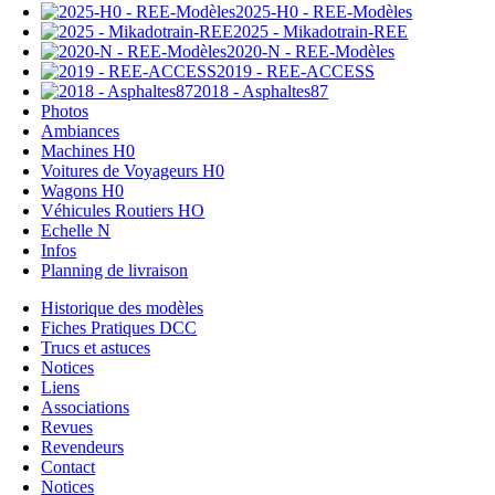
2025-H0 - REE-Modèles
2025 - Mikadotrain-REE
2020-N - REE-Modèles
2019 - REE-ACCESS
2018 - Asphaltes87
Photos
Ambiances
Machines H0
Voitures de Voyageurs H0
Wagons H0
Véhicules Routiers HO
Echelle N
Infos
Planning de livraison
Historique des modèles
Fiches Pratiques DCC
Trucs et astuces
Notices
Liens
Associations
Revues
Revendeurs
Contact
Notices