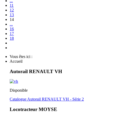
...
11
12
13
14
...
16
17
18
Vous êtes ici :
Accueil
Autorail RENAULT VH
Disponible
Catalogue Autorail RENAULT VH - Série 2
Locotracteur MOYSE