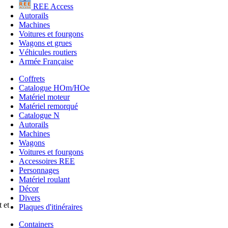
REE Access
Autorails
Machines
Voitures et fourgons
Wagons et grues
Véhicules routiers
Armée Française
Coffrets
Catalogue HOm/HOe
Matériel moteur
Matériel remorqué
Catalogue N
Autorails
Machines
Wagons
Voitures et fourgons
Accessoires REE
Personnages
Matériel roulant
Décor
Divers
 et
Plaques d'itinéraires
Containers