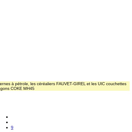
ernes à pétrole, les céréaliers FAUVET-GIREL et les UIC couchettes
 wagons COKE MH45
9