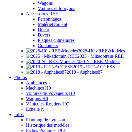
Wagons
Voitures et fourgons
Accessoires REE
Personnages
Matériel roulant
Décor
Divers
Plaques d'itinéraires
Containers
2025-H0 - REE-Modèles
2025 - Mikadotrain-REE
2020-N - REE-Modèles
2019 - REE-ACCESS
2018 - Asphaltes87
Photos
Ambiances
Machines H0
Voitures de Voyageurs H0
Wagons H0
Véhicules Routiers HO
Echelle N
Infos
Planning de livraison
Historique des modèles
Fiches Pratiques DCC