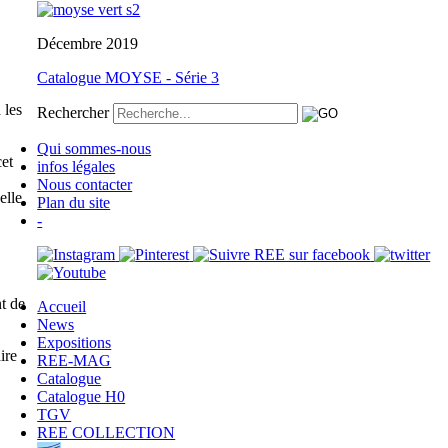
Décembre 2019
Catalogue MOYSE - Série 3
 les
Rechercher
Qui sommes-nous
et
infos légales
Nous contacter
elle
Plan du site
-
t de
Accueil
News
Expositions
ire
REE-MAG
Catalogue
Catalogue H0
TGV
REE COLLECTION