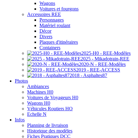
Wagons
Voitures et fourgons
Accessoires REE
Personnages
Matériel roulant
Décor
Divers
Plaques d'itinéraires
Containers
2025-H0 - REE-Modèles
2025 - Mikadotrain-REE
2020-N - REE-Modèles
2019 - REE-ACCESS
2018 - Asphaltes87
Photos
Ambiances
Machines H0
Voitures de Voyageurs H0
Wagons H0
Véhicules Routiers HO
Echelle N
Infos
Planning de livraison
Historique des modèles
Fiches Pratiques DCC