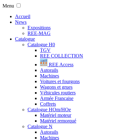
Menu
Accueil
News
Expositions
REE-MAG
Catalogue
Catalogue H0
TGV
REE COLLECTION
REE Access
Autorails
Machines
Voitures et fourgons
Wagons et grues
Véhicules routiers
Armée Française
Coffrets
Catalogue HOm/HOe
Matériel moteur
Matériel remorqué
Catalogue N
Autorails
Machines