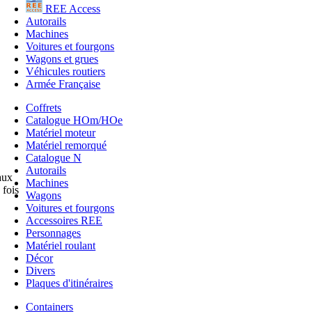
REE Access
Autorails
Machines
Voitures et fourgons
Wagons et grues
Véhicules routiers
Armée Française
Coffrets
Catalogue HOm/HOe
Matériel moteur
Matériel remorqué
Catalogue N
Autorails
aux
Machines
 fois
Wagons
Voitures et fourgons
Accessoires REE
Personnages
Matériel roulant
Décor
Divers
Plaques d'itinéraires
Containers