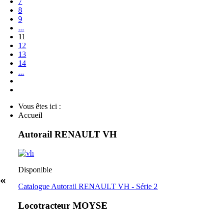
7
8
9
...
11
12
13
14
...
Vous êtes ici :
Accueil
Autorail RENAULT VH
Disponible
 «
Catalogue Autorail RENAULT VH - Série 2
Locotracteur MOYSE