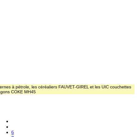
ernes à pétrole, les céréaliers FAUVET-GIREL et les UIC couchettes
 wagons COKE MH45
6