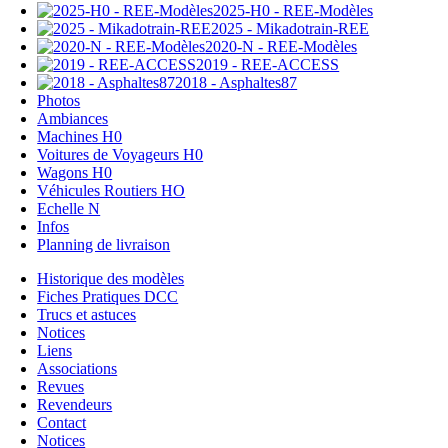
2025-H0 - REE-Modèles
2025 - Mikadotrain-REE
2020-N - REE-Modèles
2019 - REE-ACCESS
2018 - Asphaltes87
Photos
Ambiances
Machines H0
Voitures de Voyageurs H0
Wagons H0
Véhicules Routiers HO
Echelle N
Infos
Planning de livraison
Historique des modèles
Fiches Pratiques DCC
Trucs et astuces
Notices
Liens
Associations
Revues
Revendeurs
Contact
Notices