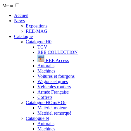
Menu
Accueil
News
Expositions
REE-MAG
Catalogue
Catalogue H0
TGV
REE COLLECTION
REE Access
Autorails
Machines
Voitures et fourgons
Wagons et grues
Véhicules routiers
Armée Française
Coffrets
Catalogue HOm/HOe
Matériel moteur
Matériel remorqué
Catalogue N
Autorails
Machines