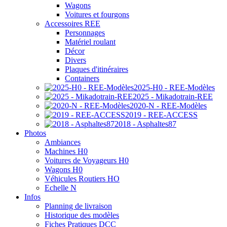
Wagons
Voitures et fourgons
Accessoires REE
Personnages
Matériel roulant
Décor
Divers
Plaques d'itinéraires
Containers
2025-H0 - REE-Modèles
2025 - Mikadotrain-REE
2020-N - REE-Modèles
2019 - REE-ACCESS
2018 - Asphaltes87
Photos
Ambiances
Machines H0
Voitures de Voyageurs H0
Wagons H0
Véhicules Routiers HO
Echelle N
Infos
Planning de livraison
Historique des modèles
Fiches Pratiques DCC