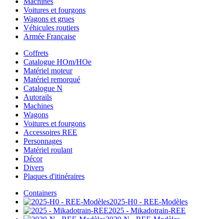
Machines
Voitures et fourgons
Wagons et grues
Véhicules routiers
Armée Française
Coffrets
Catalogue HOm/HOe
Matériel moteur
Matériel remorqué
Catalogue N
Autorails
Machines
Wagons
Voitures et fourgons
Accessoires REE
Personnages
Matériel roulant
Décor
Divers
Plaques d'itinéraires
Containers
2025-H0 - REE-Modèles
2025 - Mikadotrain-REE