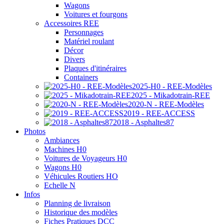
Wagons
Voitures et fourgons
Accessoires REE
Personnages
Matériel roulant
Décor
Divers
Plaques d'itinéraires
Containers
2025-H0 - REE-Modèles
2025 - Mikadotrain-REE
2020-N - REE-Modèles
2019 - REE-ACCESS
2018 - Asphaltes87
Photos
Ambiances
Machines H0
Voitures de Voyageurs H0
Wagons H0
Véhicules Routiers HO
Echelle N
Infos
Planning de livraison
Historique des modèles
Fiches Pratiques DCC