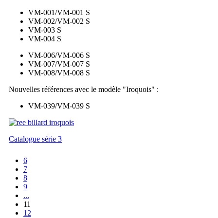
VM-001/VM-001 S
VM-002/VM-002 S
VM-003 S
VM-004 S
VM-006/VM-006 S
VM-007/VM-007 S
VM-008/VM-008 S
Nouvelles références avec le modèle "Iroquois" :
VM-039/VM-039 S
Catalogue série 3
6
7
8
9
...
11
12