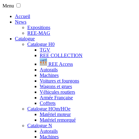
Menu
Accueil
News
Expositions
REE-MAG
Catalogue
Catalogue H0
TGV
REE COLLECTION
REE Access
Autorails
Machines
Voitures et fourgons
Wagons et grues
Véhicules routiers
Armée Française
Coffrets
Catalogue HOm/HOe
Matériel moteur
Matériel remorqué
Catalogue N
Autorails
Machines