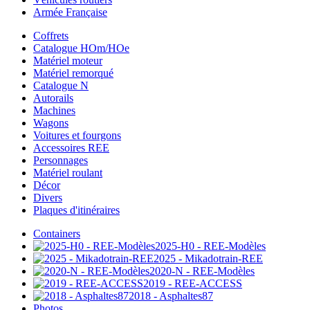
Armée Française
Coffrets
Catalogue HOm/HOe
Matériel moteur
Matériel remorqué
Catalogue N
Autorails
Machines
Wagons
Voitures et fourgons
Accessoires REE
Personnages
Matériel roulant
Décor
Divers
Plaques d'itinéraires
Containers
2025-H0 - REE-Modèles
2025 - Mikadotrain-REE
2020-N - REE-Modèles
2019 - REE-ACCESS
2018 - Asphaltes87
Photos