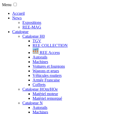
Menu
Accueil
News
Expositions
REE-MAG
Catalogue
Catalogue H0
TGV
REE COLLECTION
REE Access
Autorails
Machines
Voitures et fourgons
Wagons et grues
Véhicules routiers
Armée Française
Coffrets
Catalogue HOm/HOe
Matériel moteur
Matériel remorqué
Catalogue N
Autorails
Machines