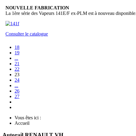
NOUVELLE FABRICATION
La 1ère série des Vapeurs 141E/F ex-PLM est à nouveau disponible
Consulter le catalogue
18
19
...
21
22
23
24
...
26
27
Vous êtes ici :
Accueil
Autorail RENAULT VH