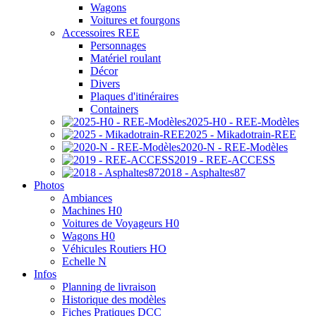
Wagons
Voitures et fourgons
Accessoires REE
Personnages
Matériel roulant
Décor
Divers
Plaques d'itinéraires
Containers
2025-H0 - REE-Modèles
2025 - Mikadotrain-REE
2020-N - REE-Modèles
2019 - REE-ACCESS
2018 - Asphaltes87
Photos
Ambiances
Machines H0
Voitures de Voyageurs H0
Wagons H0
Véhicules Routiers HO
Echelle N
Infos
Planning de livraison
Historique des modèles
Fiches Pratiques DCC