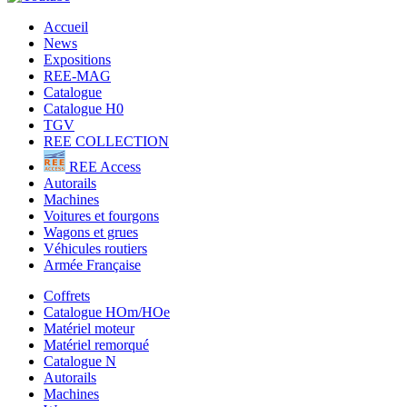
Accueil
News
Expositions
REE-MAG
Catalogue
Catalogue H0
TGV
REE COLLECTION
REE Access
Autorails
Machines
Voitures et fourgons
Wagons et grues
Véhicules routiers
Armée Française
Coffrets
Catalogue HOm/HOe
Matériel moteur
Matériel remorqué
Catalogue N
Autorails
Machines