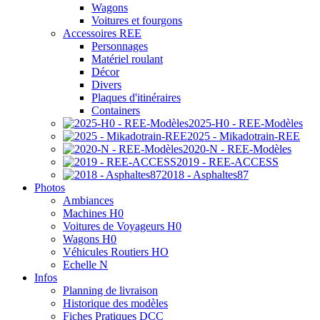
Wagons
Voitures et fourgons
Accessoires REE
Personnages
Matériel roulant
Décor
Divers
Plaques d'itinéraires
Containers
2025-H0 - REE-Modèles
2025 - Mikadotrain-REE
2020-N - REE-Modèles
2019 - REE-ACCESS
2018 - Asphaltes87
Photos
Ambiances
Machines H0
Voitures de Voyageurs H0
Wagons H0
Véhicules Routiers HO
Echelle N
Infos
Planning de livraison
Historique des modèles
Fiches Pratiques DCC