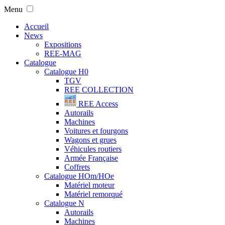
Menu
Accueil
News
Expositions
REE-MAG
Catalogue
Catalogue H0
TGV
REE COLLECTION
REE Access
Autorails
Machines
Voitures et fourgons
Wagons et grues
Véhicules routiers
Armée Française
Coffrets
Catalogue HOm/HOe
Matériel moteur
Matériel remorqué
Catalogue N
Autorails
Machines