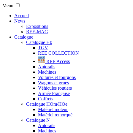
Menu
Accueil
News
Expositions
REE-MAG
Catalogue
Catalogue H0
TGV
REE COLLECTION
REE Access
Autorails
Machines
Voitures et fourgons
Wagons et grues
Véhicules routiers
Armée Française
Coffrets
Catalogue HOm/HOe
Matériel moteur
Matériel remorqué
Catalogue N
Autorails
Machines