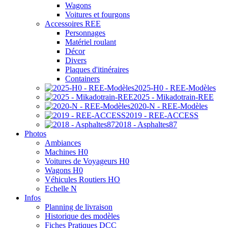
Wagons
Voitures et fourgons
Accessoires REE
Personnages
Matériel roulant
Décor
Divers
Plaques d'itinéraires
Containers
2025-H0 - REE-Modèles
2025 - Mikadotrain-REE
2020-N - REE-Modèles
2019 - REE-ACCESS
2018 - Asphaltes87
Photos
Ambiances
Machines H0
Voitures de Voyageurs H0
Wagons H0
Véhicules Routiers HO
Echelle N
Infos
Planning de livraison
Historique des modèles
Fiches Pratiques DCC