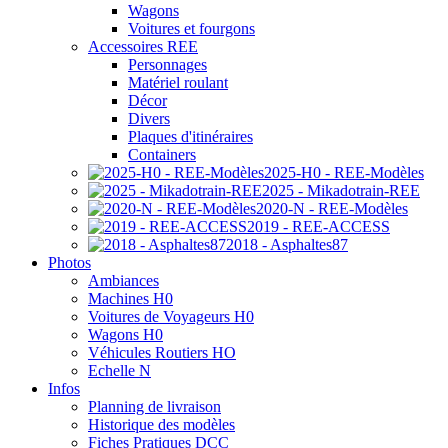
Wagons
Voitures et fourgons
Accessoires REE
Personnages
Matériel roulant
Décor
Divers
Plaques d'itinéraires
Containers
2025-H0 - REE-Modèles
2025 - Mikadotrain-REE
2020-N - REE-Modèles
2019 - REE-ACCESS
2018 - Asphaltes87
Photos
Ambiances
Machines H0
Voitures de Voyageurs H0
Wagons H0
Véhicules Routiers HO
Echelle N
Infos
Planning de livraison
Historique des modèles
Fiches Pratiques DCC