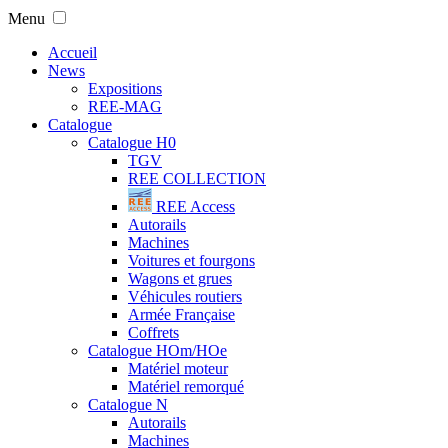
Menu
Accueil
News
Expositions
REE-MAG
Catalogue
Catalogue H0
TGV
REE COLLECTION
REE Access
Autorails
Machines
Voitures et fourgons
Wagons et grues
Véhicules routiers
Armée Française
Coffrets
Catalogue HOm/HOe
Matériel moteur
Matériel remorqué
Catalogue N
Autorails
Machines