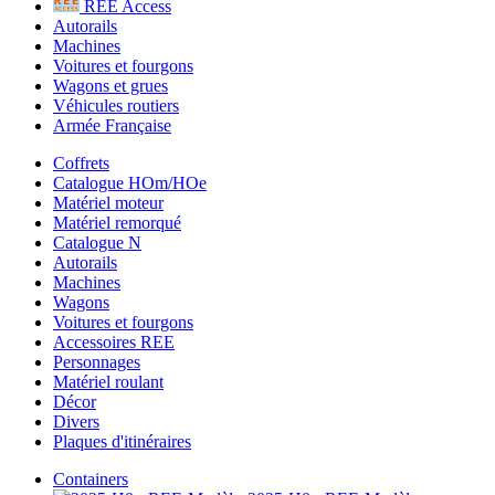
REE Access
Autorails
Machines
Voitures et fourgons
Wagons et grues
Véhicules routiers
Armée Française
Coffrets
Catalogue HOm/HOe
Matériel moteur
Matériel remorqué
Catalogue N
Autorails
Machines
Wagons
Voitures et fourgons
Accessoires REE
Personnages
Matériel roulant
Décor
Divers
Plaques d'itinéraires
Containers