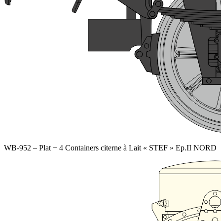
WB-952 – Plat + 4 Containers citerne à Lait « STEF » Ep.II NORD