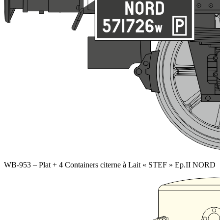
WB-953 – Plat + 4 Containers citerne à Lait « STEF » Ep.II NORD