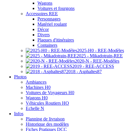
Wagons
Voitures et fourgons
Accessoires REE
Personnages
Matériel roulant
Décor
Divers
Plaques d'itinéraires
Containers
2025-H0 - REE-Modèles
2025 - Mikadotrain-REE
2020-N - REE-Modèles
2019 - REE-ACCESS
2018 - Asphaltes87
Photos
Ambiances
Machines H0
Voitures de Voyageurs H0
Wagons H0
Véhicules Routiers HO
Echelle N
Infos
Planning de livraison
Historique des modèles
Fiches Pratiques DCC