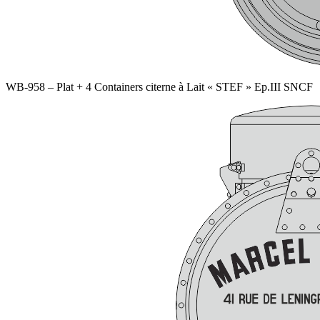
WB-958 – Plat + 4 Containers citerne à Lait « STEF » Ep.III SNCF