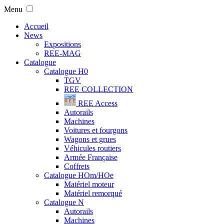
Menu
Accueil
News
Expositions
REE-MAG
Catalogue
Catalogue H0
TGV
REE COLLECTION
REE Access
Autorails
Machines
Voitures et fourgons
Wagons et grues
Véhicules routiers
Armée Française
Coffrets
Catalogue HOm/HOe
Matériel moteur
Matériel remorqué
Catalogue N
Autorails
Machines