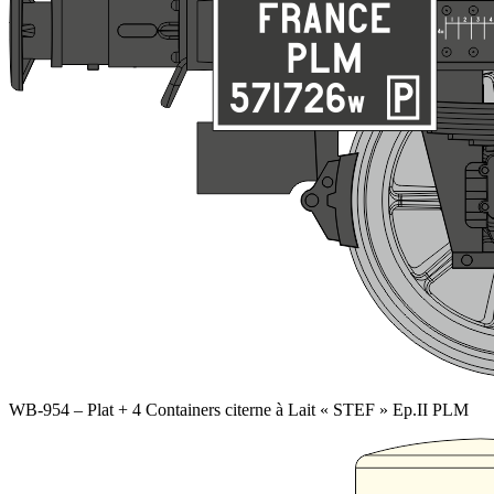
WB-954 – Plat + 4 Containers citerne à Lait « STEF » Ep.II PLM