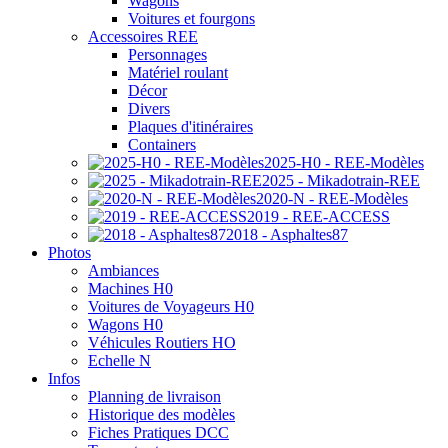
Wagons
Voitures et fourgons
Accessoires REE
Personnages
Matériel roulant
Décor
Divers
Plaques d'itinéraires
Containers
2025-H0 - REE-Modèles
2025 - Mikadotrain-REE
2020-N - REE-Modèles
2019 - REE-ACCESS
2018 - Asphaltes87
Photos
Ambiances
Machines H0
Voitures de Voyageurs H0
Wagons H0
Véhicules Routiers HO
Echelle N
Infos
Planning de livraison
Historique des modèles
Fiches Pratiques DCC