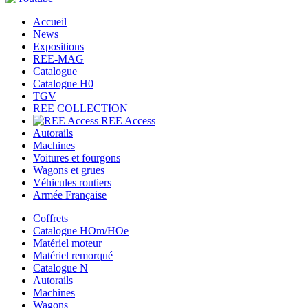
Accueil
News
Expositions
REE-MAG
Catalogue
Catalogue H0
TGV
REE COLLECTION
REE Access
Autorails
Machines
Voitures et fourgons
Wagons et grues
Véhicules routiers
Armée Française
Coffrets
Catalogue HOm/HOe
Matériel moteur
Matériel remorqué
Catalogue N
Autorails
Machines
Wagons