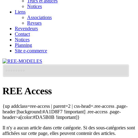
Trucs et astuces
Notices
Liens
Associations
Revues
Revendeurs
Contact
Notices
Planning
Site e-commerce
REE Access
{up addclass=ree-access | parent=2 | css-head=.ree-access .page-
header [background:#A1D8F7 !important] .ree-access .page-
header>a[color:#DA5B0B !important]}
Il n'y a aucun article dans cette catégorie. Si des sous-catégories sont
affichées sur cette page, elles peuvent contenir des articles.