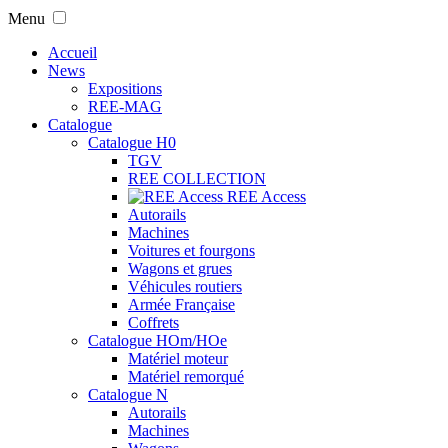
Menu
Accueil
News
Expositions
REE-MAG
Catalogue
Catalogue H0
TGV
REE COLLECTION
REE Access
Autorails
Machines
Voitures et fourgons
Wagons et grues
Véhicules routiers
Armée Française
Coffrets
Catalogue HOm/HOe
Matériel moteur
Matériel remorqué
Catalogue N
Autorails
Machines