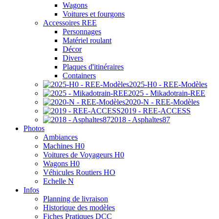
Wagons
Voitures et fourgons
Accessoires REE
Personnages
Matériel roulant
Décor
Divers
Plaques d'itinéraires
Containers
2025-H0 - REE-Modèles
2025 - Mikadotrain-REE
2020-N - REE-Modèles
2019 - REE-ACCESS
2018 - Asphaltes87
Photos
Ambiances
Machines H0
Voitures de Voyageurs H0
Wagons H0
Véhicules Routiers HO
Echelle N
Infos
Planning de livraison
Historique des modèles
Fiches Pratiques DCC