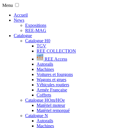
Menu
Accueil
News
Expositions
REE-MAG
Catalogue
Catalogue H0
TGV
REE COLLECTION
REE Access
Autorails
Machines
Voitures et fourgons
Wagons et grues
Véhicules routiers
Armée Française
Coffrets
Catalogue HOm/HOe
Matériel moteur
Matériel remorqué
Catalogue N
Autorails
Machines