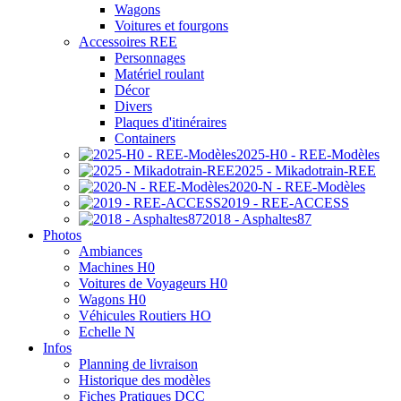
Wagons
Voitures et fourgons
Accessoires REE
Personnages
Matériel roulant
Décor
Divers
Plaques d'itinéraires
Containers
2025-H0 - REE-Modèles
2025 - Mikadotrain-REE
2020-N - REE-Modèles
2019 - REE-ACCESS
2018 - Asphaltes87
Photos
Ambiances
Machines H0
Voitures de Voyageurs H0
Wagons H0
Véhicules Routiers HO
Echelle N
Infos
Planning de livraison
Historique des modèles
Fiches Pratiques DCC