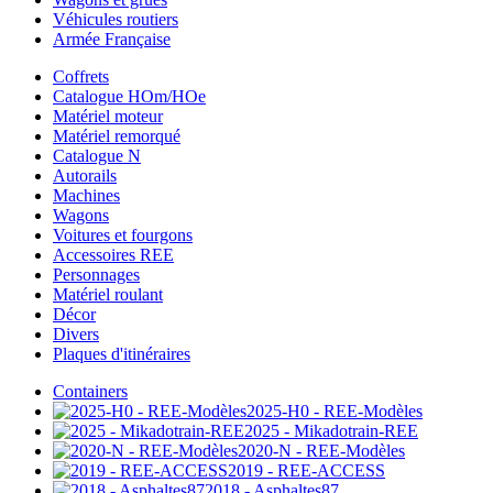
Véhicules routiers
Armée Française
Coffrets
Catalogue HOm/HOe
Matériel moteur
Matériel remorqué
Catalogue N
Autorails
Machines
Wagons
Voitures et fourgons
Accessoires REE
Personnages
Matériel roulant
Décor
Divers
Plaques d'itinéraires
Containers
2025-H0 - REE-Modèles
2025 - Mikadotrain-REE
2020-N - REE-Modèles
2019 - REE-ACCESS
2018 - Asphaltes87