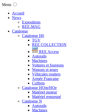
Menu
Accueil
News
Expositions
REE-MAG
Catalogue
Catalogue H0
TGV
REE COLLECTION
REE Access
Autorails
Machines
Voitures et fourgons
Wagons et grues
Véhicules routiers
Armée Française
Coffrets
Catalogue HOm/HOe
Matériel moteur
Matériel remorqué
Catalogue N
Autorails
Machines