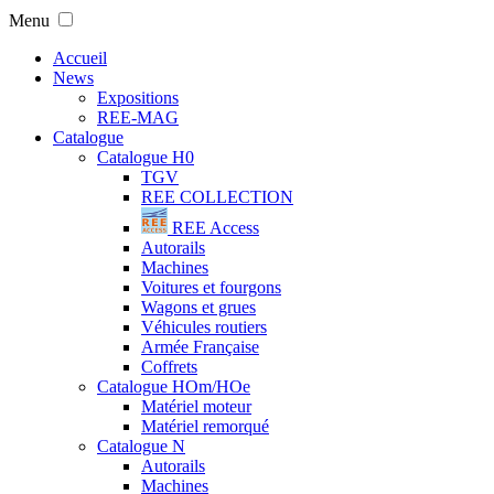
Menu
Accueil
News
Expositions
REE-MAG
Catalogue
Catalogue H0
TGV
REE COLLECTION
REE Access
Autorails
Machines
Voitures et fourgons
Wagons et grues
Véhicules routiers
Armée Française
Coffrets
Catalogue HOm/HOe
Matériel moteur
Matériel remorqué
Catalogue N
Autorails
Machines