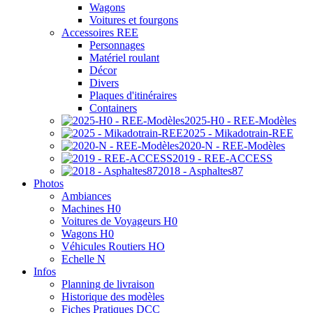
Wagons
Voitures et fourgons
Accessoires REE
Personnages
Matériel roulant
Décor
Divers
Plaques d'itinéraires
Containers
2025-H0 - REE-Modèles
2025 - Mikadotrain-REE
2020-N - REE-Modèles
2019 - REE-ACCESS
2018 - Asphaltes87
Photos
Ambiances
Machines H0
Voitures de Voyageurs H0
Wagons H0
Véhicules Routiers HO
Echelle N
Infos
Planning de livraison
Historique des modèles
Fiches Pratiques DCC