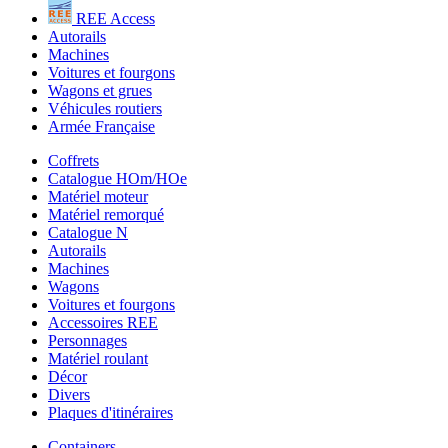
REE Access
Autorails
Machines
Voitures et fourgons
Wagons et grues
Véhicules routiers
Armée Française
Coffrets
Catalogue HOm/HOe
Matériel moteur
Matériel remorqué
Catalogue N
Autorails
Machines
Wagons
Voitures et fourgons
Accessoires REE
Personnages
Matériel roulant
Décor
Divers
Plaques d'itinéraires
Containers