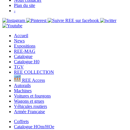
Nous contacter
Plan du site
-
Accueil
News
Expositions
REE-MAG
Catalogue
Catalogue H0
TGV
REE COLLECTION
REE Access
Autorails
Machines
Voitures et fourgons
Wagons et grues
Véhicules routiers
Armée Française
Coffrets
Catalogue HOm/HOe