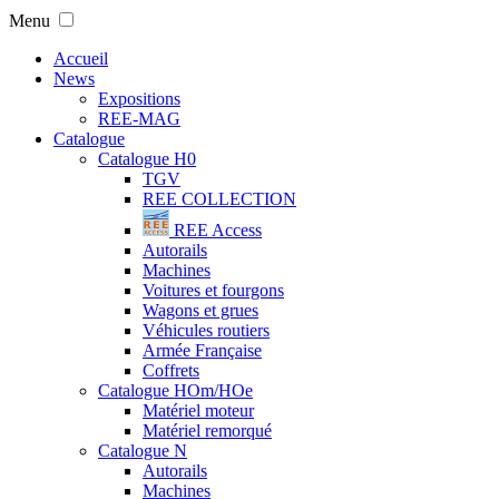
Menu
Accueil
News
Expositions
REE-MAG
Catalogue
Catalogue H0
TGV
REE COLLECTION
REE Access
Autorails
Machines
Voitures et fourgons
Wagons et grues
Véhicules routiers
Armée Française
Coffrets
Catalogue HOm/HOe
Matériel moteur
Matériel remorqué
Catalogue N
Autorails
Machines