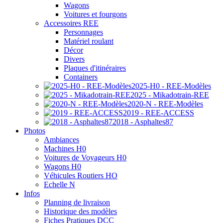
Wagons
Voitures et fourgons
Accessoires REE
Personnages
Matériel roulant
Décor
Divers
Plaques d'itinéraires
Containers
2025-H0 - REE-Modèles
2025 - Mikadotrain-REE
2020-N - REE-Modèles
2019 - REE-ACCESS
2018 - Asphaltes87
Photos
Ambiances
Machines H0
Voitures de Voyageurs H0
Wagons H0
Véhicules Routiers HO
Echelle N
Infos
Planning de livraison
Historique des modèles
Fiches Pratiques DCC