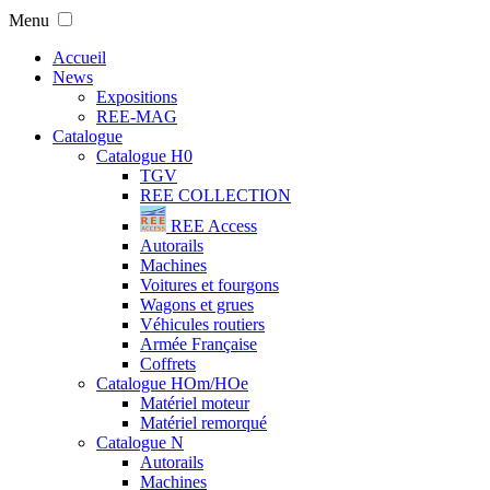
Menu
Accueil
News
Expositions
REE-MAG
Catalogue
Catalogue H0
TGV
REE COLLECTION
REE Access
Autorails
Machines
Voitures et fourgons
Wagons et grues
Véhicules routiers
Armée Française
Coffrets
Catalogue HOm/HOe
Matériel moteur
Matériel remorqué
Catalogue N
Autorails
Machines