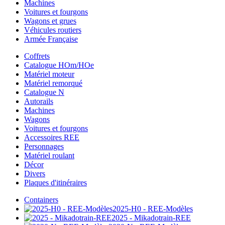
Machines
Voitures et fourgons
Wagons et grues
Véhicules routiers
Armée Française
Coffrets
Catalogue HOm/HOe
Matériel moteur
Matériel remorqué
Catalogue N
Autorails
Machines
Wagons
Voitures et fourgons
Accessoires REE
Personnages
Matériel roulant
Décor
Divers
Plaques d'itinéraires
Containers
2025-H0 - REE-Modèles
2025 - Mikadotrain-REE