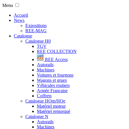
Menu
Accueil
News
Expositions
REE-MAG
Catalogue
Catalogue H0
TGV
REE COLLECTION
REE Access
Autorails
Machines
Voitures et fourgons
Wagons et grues
Véhicules routiers
Armée Française
Coffrets
Catalogue HOm/HOe
Matériel moteur
Matériel remorqué
Catalogue N
Autorails
Machines