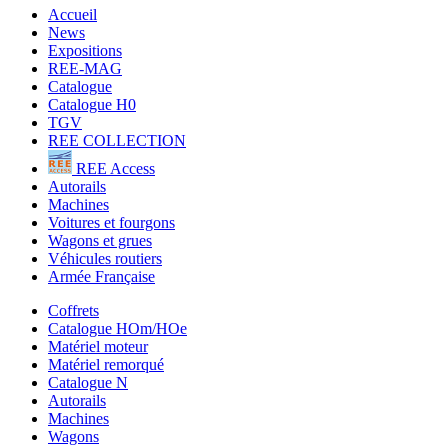
Accueil
News
Expositions
REE-MAG
Catalogue
Catalogue H0
TGV
REE COLLECTION
REE Access
Autorails
Machines
Voitures et fourgons
Wagons et grues
Véhicules routiers
Armée Française
Coffrets
Catalogue HOm/HOe
Matériel moteur
Matériel remorqué
Catalogue N
Autorails
Machines
Wagons