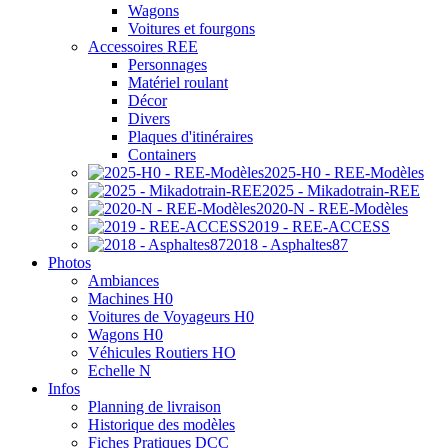
Wagons
Voitures et fourgons
Accessoires REE
Personnages
Matériel roulant
Décor
Divers
Plaques d'itinéraires
Containers
2025-H0 - REE-Modèles
2025 - Mikadotrain-REE
2020-N - REE-Modèles
2019 - REE-ACCESS
2018 - Asphaltes87
Photos
Ambiances
Machines H0
Voitures de Voyageurs H0
Wagons H0
Véhicules Routiers HO
Echelle N
Infos
Planning de livraison
Historique des modèles
Fiches Pratiques DCC