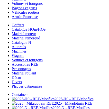
Voitures et fourgons
Wagons et grues
Véhicules routiers
Armée Française
Coffrets
Catalogue HOm/HOe
Matériel moteur
Matériel remorqué
Catalogue N
Autorails
Machines
Wagons
Voitures et fourgons
Accessoires REE
Personnages
Matériel roulant
Décor
Divers
Plaques d'itinéraires
Containers
2025-H0 - REE-Modèles
2025 - Mikadotrain-REE
2020-N - REE-Modèles