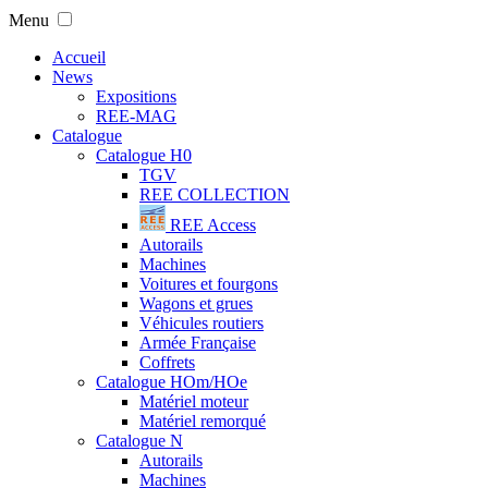
Menu
Accueil
News
Expositions
REE-MAG
Catalogue
Catalogue H0
TGV
REE COLLECTION
REE Access
Autorails
Machines
Voitures et fourgons
Wagons et grues
Véhicules routiers
Armée Française
Coffrets
Catalogue HOm/HOe
Matériel moteur
Matériel remorqué
Catalogue N
Autorails
Machines