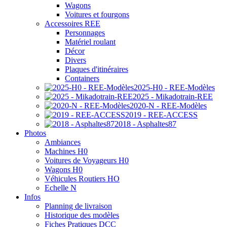
Wagons
Voitures et fourgons
Accessoires REE
Personnages
Matériel roulant
Décor
Divers
Plaques d'itinéraires
Containers
2025-H0 - REE-Modèles
2025 - Mikadotrain-REE
2020-N - REE-Modèles
2019 - REE-ACCESS
2018 - Asphaltes87
Photos
Ambiances
Machines H0
Voitures de Voyageurs H0
Wagons H0
Véhicules Routiers HO
Echelle N
Infos
Planning de livraison
Historique des modèles
Fiches Pratiques DCC