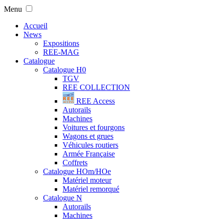
Menu
Accueil
News
Expositions
REE-MAG
Catalogue
Catalogue H0
TGV
REE COLLECTION
REE Access
Autorails
Machines
Voitures et fourgons
Wagons et grues
Véhicules routiers
Armée Française
Coffrets
Catalogue HOm/HOe
Matériel moteur
Matériel remorqué
Catalogue N
Autorails
Machines