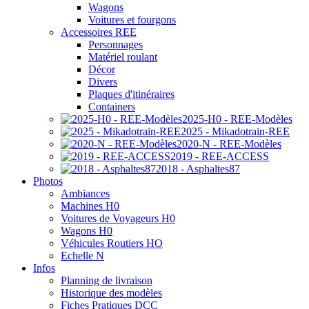
Wagons
Voitures et fourgons
Accessoires REE
Personnages
Matériel roulant
Décor
Divers
Plaques d'itinéraires
Containers
2025-H0 - REE-Modèles
2025 - Mikadotrain-REE
2020-N - REE-Modèles
2019 - REE-ACCESS
2018 - Asphaltes87
Photos
Ambiances
Machines H0
Voitures de Voyageurs H0
Wagons H0
Véhicules Routiers HO
Echelle N
Infos
Planning de livraison
Historique des modèles
Fiches Pratiques DCC