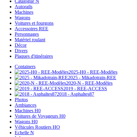
Catalogue N
Autorails
Machines
Wagons
Voitures et fourgons
Accessoires REE
Personnages
Matériel roulant
Décor
Divers
Plaques d'itinéraires
Containers
2025-H0 - REE-Modèles
2025 - Mikadotrain-REE
2020-N - REE-Modèles
2019 - REE-ACCESS
2018 - Asphaltes87
Photos
Ambiances
Machines H0
Voitures de Voyageurs H0
Wagons H0
Véhicules Routiers HO
Echelle N