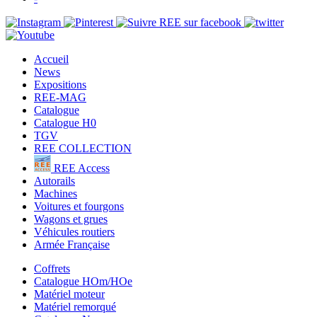
Accueil
News
Expositions
REE-MAG
Catalogue
Catalogue H0
TGV
REE COLLECTION
REE Access
Autorails
Machines
Voitures et fourgons
Wagons et grues
Véhicules routiers
Armée Française
Coffrets
Catalogue HOm/HOe
Matériel moteur
Matériel remorqué