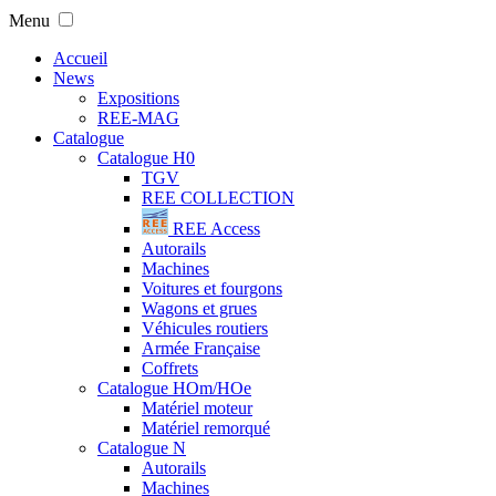
Menu
Accueil
News
Expositions
REE-MAG
Catalogue
Catalogue H0
TGV
REE COLLECTION
REE Access
Autorails
Machines
Voitures et fourgons
Wagons et grues
Véhicules routiers
Armée Française
Coffrets
Catalogue HOm/HOe
Matériel moteur
Matériel remorqué
Catalogue N
Autorails
Machines