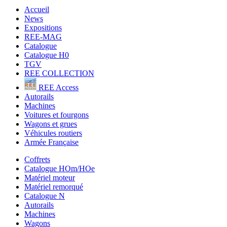
Accueil
News
Expositions
REE-MAG
Catalogue
Catalogue H0
TGV
REE COLLECTION
REE Access
Autorails
Machines
Voitures et fourgons
Wagons et grues
Véhicules routiers
Armée Française
Coffrets
Catalogue HOm/HOe
Matériel moteur
Matériel remorqué
Catalogue N
Autorails
Machines
Wagons