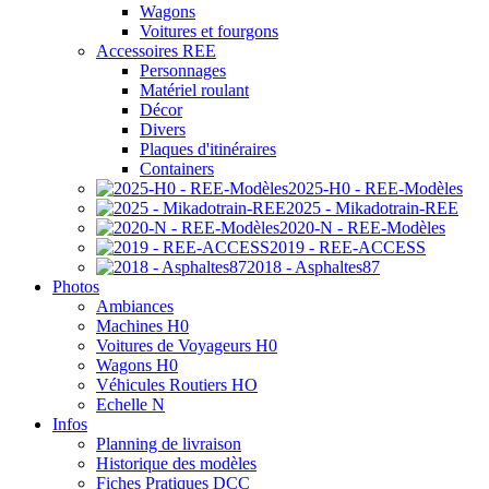
Wagons
Voitures et fourgons
Accessoires REE
Personnages
Matériel roulant
Décor
Divers
Plaques d'itinéraires
Containers
2025-H0 - REE-Modèles
2025 - Mikadotrain-REE
2020-N - REE-Modèles
2019 - REE-ACCESS
2018 - Asphaltes87
Photos
Ambiances
Machines H0
Voitures de Voyageurs H0
Wagons H0
Véhicules Routiers HO
Echelle N
Infos
Planning de livraison
Historique des modèles
Fiches Pratiques DCC