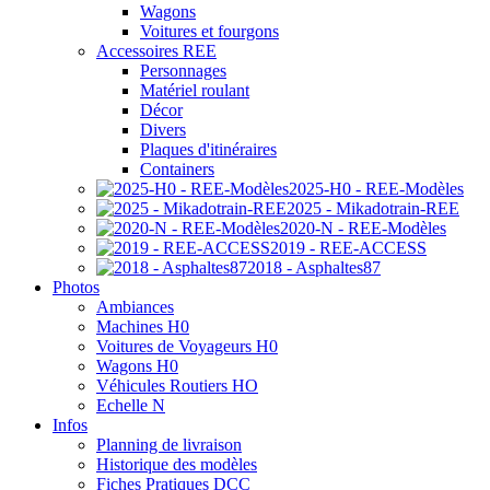
Wagons
Voitures et fourgons
Accessoires REE
Personnages
Matériel roulant
Décor
Divers
Plaques d'itinéraires
Containers
2025-H0 - REE-Modèles
2025 - Mikadotrain-REE
2020-N - REE-Modèles
2019 - REE-ACCESS
2018 - Asphaltes87
Photos
Ambiances
Machines H0
Voitures de Voyageurs H0
Wagons H0
Véhicules Routiers HO
Echelle N
Infos
Planning de livraison
Historique des modèles
Fiches Pratiques DCC