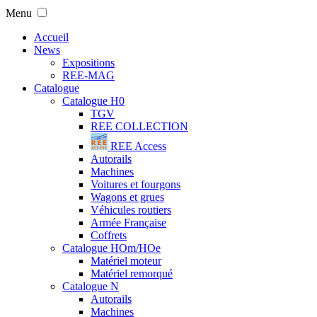
Menu
Accueil
News
Expositions
REE-MAG
Catalogue
Catalogue H0
TGV
REE COLLECTION
REE Access
Autorails
Machines
Voitures et fourgons
Wagons et grues
Véhicules routiers
Armée Française
Coffrets
Catalogue HOm/HOe
Matériel moteur
Matériel remorqué
Catalogue N
Autorails
Machines