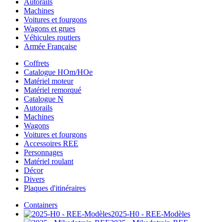
Autorails
Machines
Voitures et fourgons
Wagons et grues
Véhicules routiers
Armée Française
Coffrets
Catalogue HOm/HOe
Matériel moteur
Matériel remorqué
Catalogue N
Autorails
Machines
Wagons
Voitures et fourgons
Accessoires REE
Personnages
Matériel roulant
Décor
Divers
Plaques d'itinéraires
Containers
2025-H0 - REE-Modèles