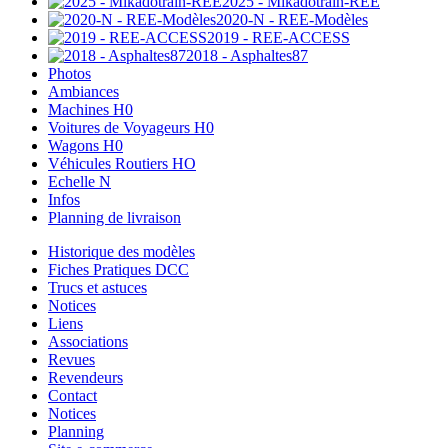
2025 - Mikadotrain-REE
2020-N - REE-Modèles
2019 - REE-ACCESS
2018 - Asphaltes87
Photos
Ambiances
Machines H0
Voitures de Voyageurs H0
Wagons H0
Véhicules Routiers HO
Echelle N
Infos
Planning de livraison
Historique des modèles
Fiches Pratiques DCC
Trucs et astuces
Notices
Liens
Associations
Revues
Revendeurs
Contact
Notices
Planning