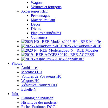
Wagons
Voitures et fourgons
Accessoires REE
Personnages
Matériel roulant
Décor
Divers
Plaques d'itinéraires
Containers
2025-H0 - REE-Modèles
2025 - Mikadotrain-REE
2020-N - REE-Modèles
2019 - REE-ACCESS
2018 - Asphaltes87
Photos
Ambiances
Machines H0
Voitures de Voyageurs H0
Wagons H0
Véhicules Routiers HO
Echelle N
Infos
Planning de livraison
Historique des modèles
Fiches Pratiques DCC