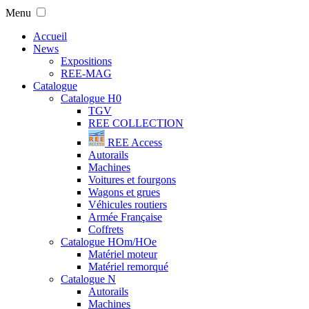
Menu
Accueil
News
Expositions
REE-MAG
Catalogue
Catalogue H0
TGV
REE COLLECTION
REE Access
Autorails
Machines
Voitures et fourgons
Wagons et grues
Véhicules routiers
Armée Française
Coffrets
Catalogue HOm/HOe
Matériel moteur
Matériel remorqué
Catalogue N
Autorails
Machines