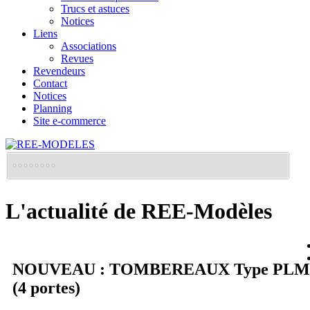
Trucs et astuces
Notices
Liens
Associations
Revues
Revendeurs
Contact
Notices
Planning
Site e-commerce
L'actualité de REE-Modèles
NOUVEAU : TOMBEREAUX Type PLM
(4 portes)