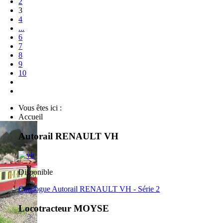
2
3
4
...
6
7
8
9
10
Vous êtes ici :
Accueil
Autorail RENAULT VH
Disponible
Catalogue Autorail RENAULT VH - Série 2
Locotracteur MOYSE