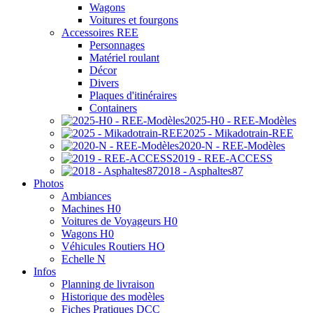
Wagons
Voitures et fourgons
Accessoires REE
Personnages
Matériel roulant
Décor
Divers
Plaques d'itinéraires
Containers
2025-H0 - REE-Modèles
2025 - Mikadotrain-REE
2020-N - REE-Modèles
2019 - REE-ACCESS
2018 - Asphaltes87
Photos
Ambiances
Machines H0
Voitures de Voyageurs H0
Wagons H0
Véhicules Routiers HO
Echelle N
Infos
Planning de livraison
Historique des modèles
Fiches Pratiques DCC