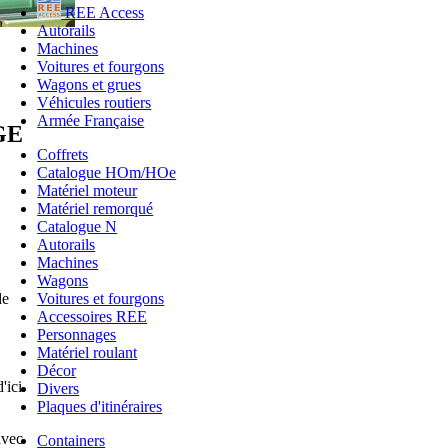
REE Access
Autorails
Machines
Voitures et fourgons
Wagons et grues
Véhicules routiers
Armée Française
GE
Coffrets
Catalogue HOm/HOe
Matériel moteur
Matériel remorqué
Catalogue N
Autorails
Machines
Wagons
de
Voitures et fourgons
Accessoires REE
Personnages
Matériel roulant
Décor
'ici
Divers
Plaques d'itinéraires
avec
Containers