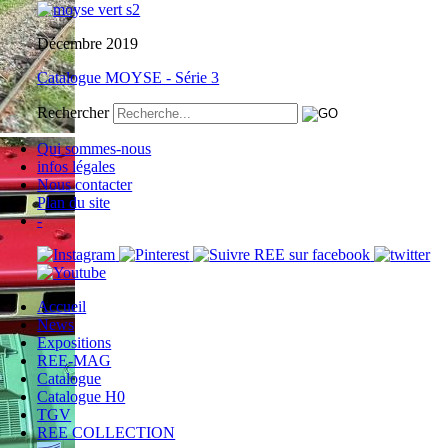
Décembre 2019
Catalogue MOYSE - Série 3
Rechercher
Qui sommes-nous
infos légales
Nous contacter
Plan du site
-
Accueil
News
Expositions
REE-MAG
Catalogue
Catalogue H0
TGV
REE COLLECTION