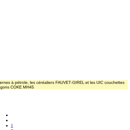
ernes à pétrole, les céréaliers FAUVET-GIREL et les UIC couchettes
 wagons COKE MH45
1