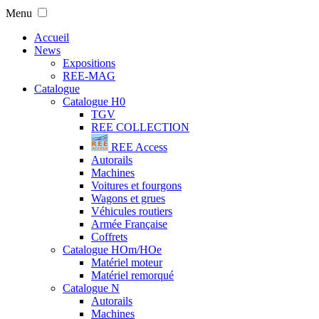
Menu
Accueil
News
Expositions
REE-MAG
Catalogue
Catalogue H0
TGV
REE COLLECTION
REE Access
Autorails
Machines
Voitures et fourgons
Wagons et grues
Véhicules routiers
Armée Française
Coffrets
Catalogue HOm/HOe
Matériel moteur
Matériel remorqué
Catalogue N
Autorails
Machines