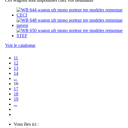
Ces wagons sont disponibles chez vos détaillants
Voir le catalogue
11
12
13
14
...
16
17
18
19
...
Vous êtes ici :