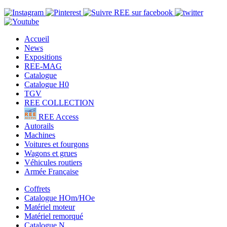
Accueil
News
Expositions
REE-MAG
Catalogue
Catalogue H0
TGV
REE COLLECTION
REE Access
Autorails
Machines
Voitures et fourgons
Wagons et grues
Véhicules routiers
Armée Française
Coffrets
Catalogue HOm/HOe
Matériel moteur
Matériel remorqué
Catalogue N