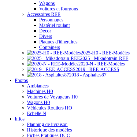
Wagons
Voitures et fourgons
Accessoires REE
Personnages
Matériel roulant
Décor
Divers
Plaques d'itinéraires
Containers
2025-H0 - REE-Modèles
2025 - Mikadotrain-REE
2020-N - REE-Modèles
2019 - REE-ACCESS
2018 - Asphaltes87
Photos
Ambiances
Machines H0
Voitures de Voyageurs H0
Wagons H0
Véhicules Routiers HO
Echelle N
Infos
Planning de livraison
Historique des modèles
Fiches Pratiques DCC