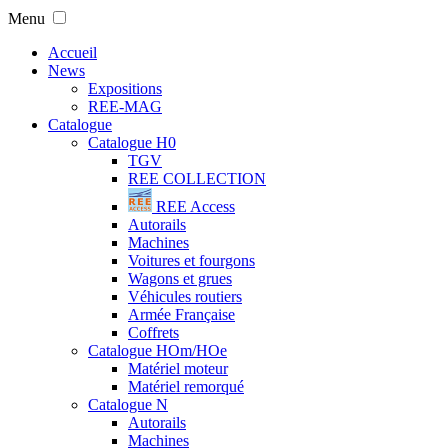
Menu
Accueil
News
Expositions
REE-MAG
Catalogue
Catalogue H0
TGV
REE COLLECTION
REE Access
Autorails
Machines
Voitures et fourgons
Wagons et grues
Véhicules routiers
Armée Française
Coffrets
Catalogue HOm/HOe
Matériel moteur
Matériel remorqué
Catalogue N
Autorails
Machines