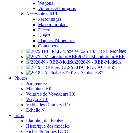
Wagons
Voitures et fourgons
Accessoires REE
Personnages
Matériel roulant
Décor
Divers
Plaques d'itinéraires
Containers
2025-H0 - REE-Modèles
2025 - Mikadotrain-REE
2020-N - REE-Modèles
2019 - REE-ACCESS
2018 - Asphaltes87
Photos
Ambiances
Machines H0
Voitures de Voyageurs H0
Wagons H0
Véhicules Routiers HO
Echelle N
Infos
Planning de livraison
Historique des modèles
Fiches Pratiques DCC