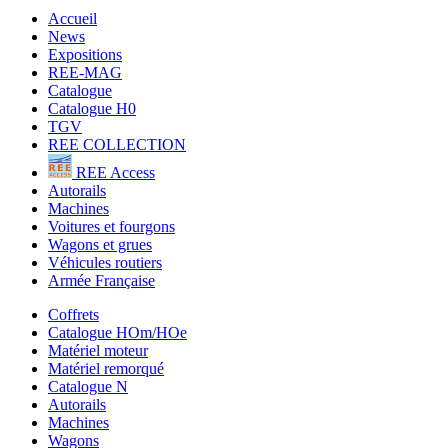
Accueil
News
Expositions
REE-MAG
Catalogue
Catalogue H0
TGV
REE COLLECTION
REE Access
Autorails
Machines
Voitures et fourgons
Wagons et grues
Véhicules routiers
Armée Française
Coffrets
Catalogue HOm/HOe
Matériel moteur
Matériel remorqué
Catalogue N
Autorails
Machines
Wagons