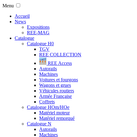
Menu
Accueil
News
Expositions
REE-MAG
Catalogue
Catalogue H0
TGV
REE COLLECTION
REE Access
Autorails
Machines
Voitures et fourgons
Wagons et grues
Véhicules routiers
Armée Française
Coffrets
Catalogue HOm/HOe
Matériel moteur
Matériel remorqué
Catalogue N
Autorails
Machines