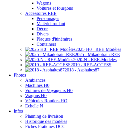
Wagons
Voitures et fourgons
Accessoires REE
Personnages
Matériel roulant
Décor
Divers
Plaques d'itinéraires
Containers
2025-H0 - REE-Modèles
2025 - Mikadotrain-REE
2020-N - REE-Modèles
2019 - REE-ACCESS
2018 - Asphaltes87
Photos
Ambiances
Machines H0
Voitures de Voyageurs H0
Wagons H0
Véhicules Routiers HO
Echelle N
Infos
Planning de livraison
Historique des modèles
Fiches Pratiques DCC