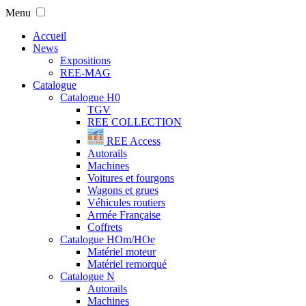
Menu
Accueil
News
Expositions
REE-MAG
Catalogue
Catalogue H0
TGV
REE COLLECTION
REE Access
Autorails
Machines
Voitures et fourgons
Wagons et grues
Véhicules routiers
Armée Française
Coffrets
Catalogue HOm/HOe
Matériel moteur
Matériel remorqué
Catalogue N
Autorails
Machines