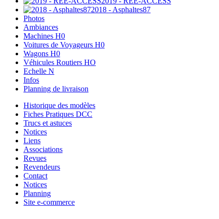
2019 - REE-ACCESS
2018 - Asphaltes87
Photos
Ambiances
Machines H0
Voitures de Voyageurs H0
Wagons H0
Véhicules Routiers HO
Echelle N
Infos
Planning de livraison
Historique des modèles
Fiches Pratiques DCC
Trucs et astuces
Notices
Liens
Associations
Revues
Revendeurs
Contact
Notices
Planning
Site e-commerce