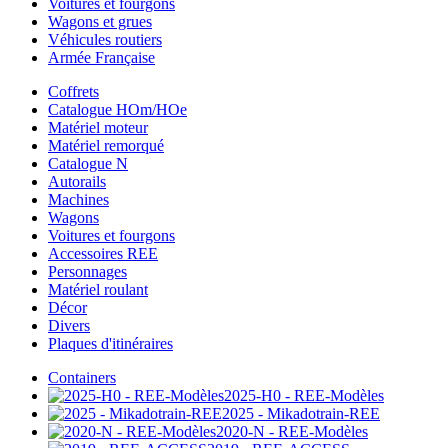
Voitures et fourgons
Wagons et grues
Véhicules routiers
Armée Française
Coffrets
Catalogue HOm/HOe
Matériel moteur
Matériel remorqué
Catalogue N
Autorails
Machines
Wagons
Voitures et fourgons
Accessoires REE
Personnages
Matériel roulant
Décor
Divers
Plaques d'itinéraires
Containers
2025-H0 - REE-Modèles
2025 - Mikadotrain-REE
2020-N - REE-Modèles