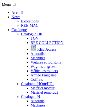
Menu
Accueil
News
Expositions
REE-MAG
Catalogue
Catalogue H0
TGV
REE COLLECTION
REE Access
Autorails
Machines
Voitures et fourgons
Wagons et grues
Véhicules routiers
Armée Française
Coffrets
Catalogue HOm/HOe
Matériel moteur
Matériel remorqué
Catalogue N
Autorails
Machines