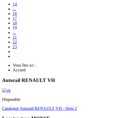
14
...
16
17
18
19
...
21
22
23
Vous êtes ici :
Accueil
Autorail RENAULT VH
Disponible
Catalogue Autorail RENAULT VH - Série 2