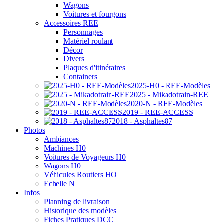
Wagons
Voitures et fourgons
Accessoires REE
Personnages
Matériel roulant
Décor
Divers
Plaques d'itinéraires
Containers
2025-H0 - REE-Modèles
2025 - Mikadotrain-REE
2020-N - REE-Modèles
2019 - REE-ACCESS
2018 - Asphaltes87
Photos
Ambiances
Machines H0
Voitures de Voyageurs H0
Wagons H0
Véhicules Routiers HO
Echelle N
Infos
Planning de livraison
Historique des modèles
Fiches Pratiques DCC