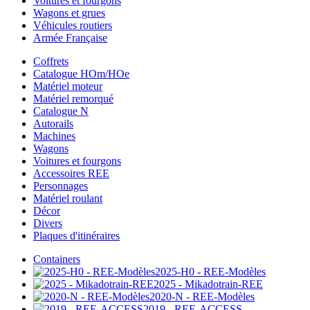
Voitures et fourgons
Wagons et grues
Véhicules routiers
Armée Française
Coffrets
Catalogue HOm/HOe
Matériel moteur
Matériel remorqué
Catalogue N
Autorails
Machines
Wagons
Voitures et fourgons
Accessoires REE
Personnages
Matériel roulant
Décor
Divers
Plaques d'itinéraires
Containers
2025-H0 - REE-Modèles
2025 - Mikadotrain-REE
2020-N - REE-Modèles
2019 - REE-ACCESS