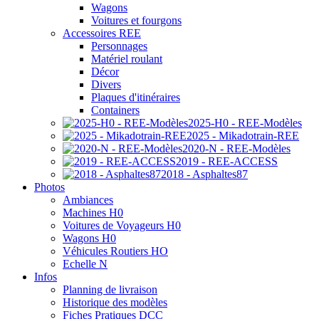
Wagons
Voitures et fourgons
Accessoires REE
Personnages
Matériel roulant
Décor
Divers
Plaques d'itinéraires
Containers
2025-H0 - REE-Modèles
2025 - Mikadotrain-REE
2020-N - REE-Modèles
2019 - REE-ACCESS
2018 - Asphaltes87
Photos
Ambiances
Machines H0
Voitures de Voyageurs H0
Wagons H0
Véhicules Routiers HO
Echelle N
Infos
Planning de livraison
Historique des modèles
Fiches Pratiques DCC