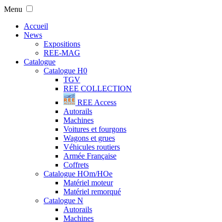
Menu
Accueil
News
Expositions
REE-MAG
Catalogue
Catalogue H0
TGV
REE COLLECTION
REE Access
Autorails
Machines
Voitures et fourgons
Wagons et grues
Véhicules routiers
Armée Française
Coffrets
Catalogue HOm/HOe
Matériel moteur
Matériel remorqué
Catalogue N
Autorails
Machines