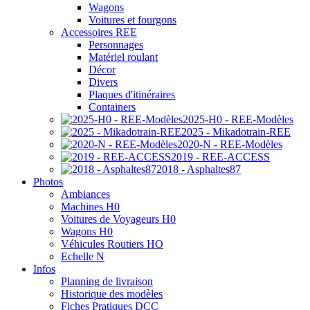
Wagons
Voitures et fourgons
Accessoires REE
Personnages
Matériel roulant
Décor
Divers
Plaques d'itinéraires
Containers
2025-H0 - REE-Modèles
2025 - Mikadotrain-REE
2020-N - REE-Modèles
2019 - REE-ACCESS
2018 - Asphaltes87
Photos
Ambiances
Machines H0
Voitures de Voyageurs H0
Wagons H0
Véhicules Routiers HO
Echelle N
Infos
Planning de livraison
Historique des modèles
Fiches Pratiques DCC