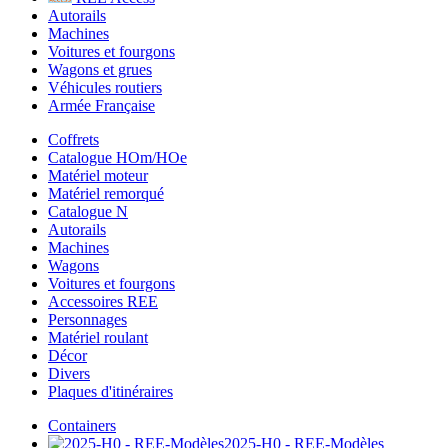
Autorails
Machines
Voitures et fourgons
Wagons et grues
Véhicules routiers
Armée Française
Coffrets
Catalogue HOm/HOe
Matériel moteur
Matériel remorqué
Catalogue N
Autorails
Machines
Wagons
Voitures et fourgons
Accessoires REE
Personnages
Matériel roulant
Décor
Divers
Plaques d'itinéraires
Containers
2025-H0 - REE-Modèles