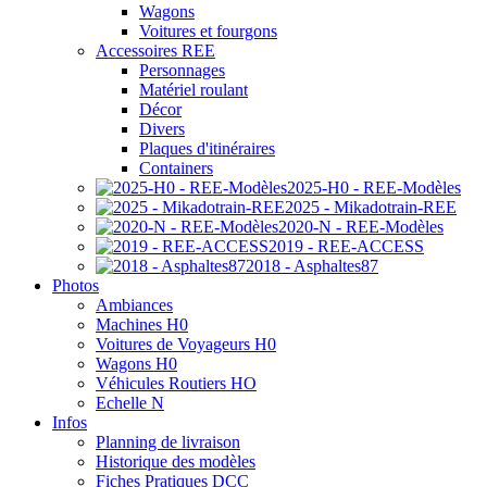
Wagons
Voitures et fourgons
Accessoires REE
Personnages
Matériel roulant
Décor
Divers
Plaques d'itinéraires
Containers
2025-H0 - REE-Modèles
2025 - Mikadotrain-REE
2020-N - REE-Modèles
2019 - REE-ACCESS
2018 - Asphaltes87
Photos
Ambiances
Machines H0
Voitures de Voyageurs H0
Wagons H0
Véhicules Routiers HO
Echelle N
Infos
Planning de livraison
Historique des modèles
Fiches Pratiques DCC