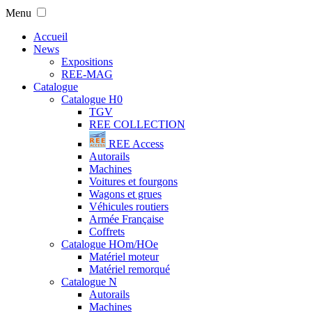
Menu
Accueil
News
Expositions
REE-MAG
Catalogue
Catalogue H0
TGV
REE COLLECTION
REE Access
Autorails
Machines
Voitures et fourgons
Wagons et grues
Véhicules routiers
Armée Française
Coffrets
Catalogue HOm/HOe
Matériel moteur
Matériel remorqué
Catalogue N
Autorails
Machines