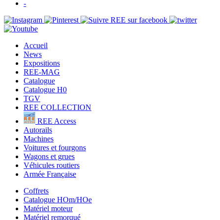
-
Accueil
News
Expositions
REE-MAG
Catalogue
Catalogue H0
TGV
REE COLLECTION
REE Access
Autorails
Machines
Voitures et fourgons
Wagons et grues
Véhicules routiers
Armée Française
Coffrets
Catalogue HOm/HOe
Matériel moteur
Matériel remorqué