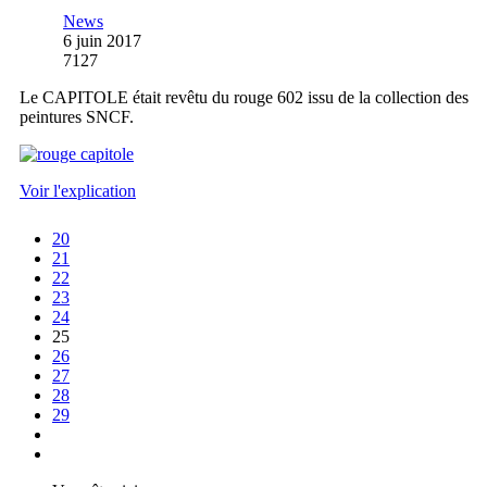
News
6 juin 2017
7127
Le CAPITOLE était revêtu du rouge 602 issu de la collection des
peintures SNCF.
Voir l'explication
20
21
22
23
24
25
26
27
28
29