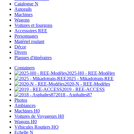
Catalogue N
Autorails
Machines
Wagons
Voitures et fourgons
Accessoires REE
Personnages
Matériel roulant
Décor
Divers
Plaques d'itinéraires
Containers
2025-H0 - REE-Modèles
2025 - Mikadotrain-REE
2020-N - REE-Modèles
2019 - REE-ACCESS
2018 - Asphaltes87
Photos
Ambiances
Machines H0
Voitures de Voyageurs H0
Wagons H0
Véhicules Routiers HO
Echelle N