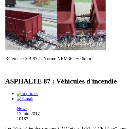
Référence XB-932 - Norme NEM362 +0.6mm
ASPHALTE 87 : Véhicules d'incendie
News
15 juin 2017
10167
Les 1ères séries des camions GMC et des JEEP "CCF Léger" pour