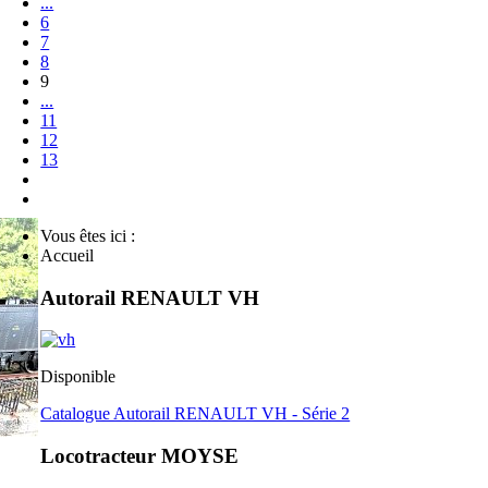
...
6
7
8
9
...
11
12
13
Vous êtes ici :
Accueil
Autorail RENAULT VH
Disponible
Catalogue Autorail RENAULT VH - Série 2
Locotracteur MOYSE