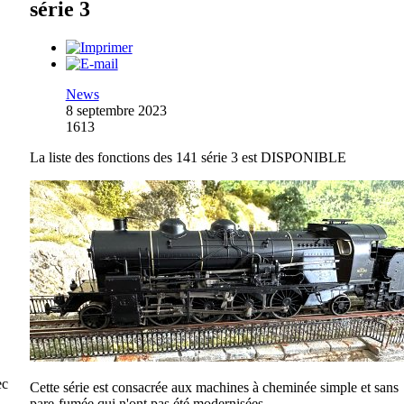
série 3
News
8 septembre 2023
1613
La liste des fonctions des 141 série 3 est DISPONIBLE
ec
Cette série est consacrée aux machines à cheminée simple et sans
pare-fumée qui n'ont pas été modernisées.