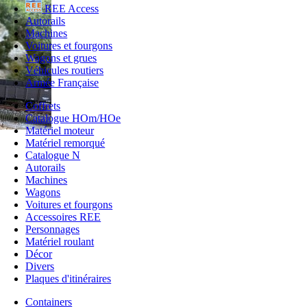
REE Access
Autorails
Machines
Voitures et fourgons
Wagons et grues
Véhicules routiers
Armée Française
Coffrets
Catalogue HOm/HOe
Matériel moteur
Matériel remorqué
Catalogue N
Autorails
Machines
Wagons
Voitures et fourgons
Accessoires REE
Personnages
Matériel roulant
Décor
Divers
Plaques d'itinéraires
Containers