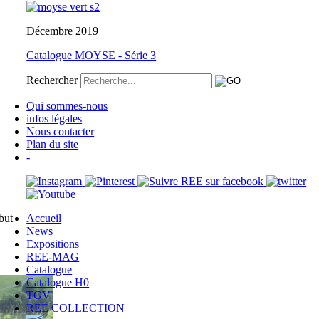
Décembre 2019
Catalogue MOYSE - Série 3
Rechercher
Qui sommes-nous
infos légales
Nous contacter
Plan du site
-
but
Accueil
News
Expositions
REE-MAG
Catalogue
Catalogue H0
TGV
REE COLLECTION