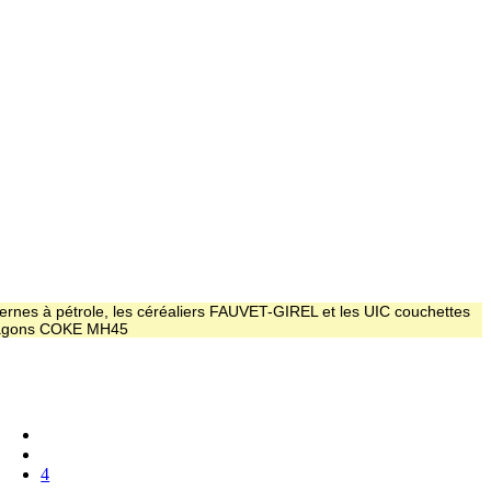
ernes à pétrole, les céréaliers FAUVET-GIREL et les UIC couchettes
 wagons COKE MH45
4