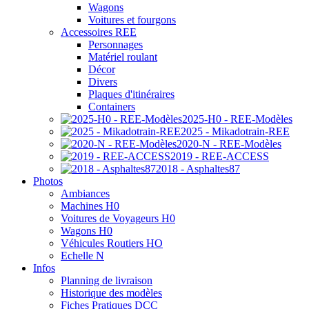
Wagons
Voitures et fourgons
Accessoires REE
Personnages
Matériel roulant
Décor
Divers
Plaques d'itinéraires
Containers
2025-H0 - REE-Modèles
2025 - Mikadotrain-REE
2020-N - REE-Modèles
2019 - REE-ACCESS
2018 - Asphaltes87
Photos
Ambiances
Machines H0
Voitures de Voyageurs H0
Wagons H0
Véhicules Routiers HO
Echelle N
Infos
Planning de livraison
Historique des modèles
Fiches Pratiques DCC