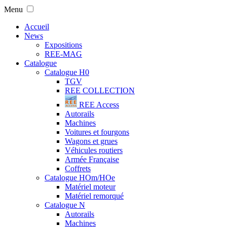
Menu
Accueil
News
Expositions
REE-MAG
Catalogue
Catalogue H0
TGV
REE COLLECTION
REE Access
Autorails
Machines
Voitures et fourgons
Wagons et grues
Véhicules routiers
Armée Française
Coffrets
Catalogue HOm/HOe
Matériel moteur
Matériel remorqué
Catalogue N
Autorails
Machines