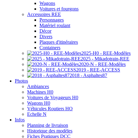
Wagons
Voitures et fourgons
Accessoires REE
Personnages
Matériel roulant
Décor
Divers
Plaques d'itinéraires
Containers
2025-H0 - REE-Modèles
2025 - Mikadotrain-REE
2020-N - REE-Modèles
2019 - REE-ACCESS
2018 - Asphaltes87
Photos
Ambiances
Machines H0
Voitures de Voyageurs H0
Wagons H0
Véhicules Routiers HO
Echelle N
Infos
Planning de livraison
Historique des modèles
Fiches Pratiques DCC