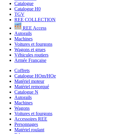
Catalogue
Catalogue H0
TGV
REE COLLECTION
REE Access
Autorails
Machines
Voitures et fourgons
Wagons et grues
Véhicules routiers
Armée Française
Coffrets
Catalogue HOm/HOe
Matériel moteur
Matériel remorqué
Catalogue N
Autorails
Machines
Wagons
Voitures et fourgons
Accessoires REE
Personnages
Matériel roulant