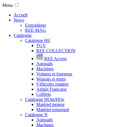
Menu
Accueil
News
Expositions
REE-MAG
Catalogue
Catalogue H0
TGV
REE COLLECTION
REE Access
Autorails
Machines
Voitures et fourgons
Wagons et grues
Véhicules routiers
Armée Française
Coffrets
Catalogue HOm/HOe
Matériel moteur
Matériel remorqué
Catalogue N
Autorails
Machines