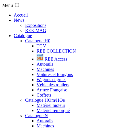
Menu
Accueil
News
Expositions
REE-MAG
Catalogue
Catalogue H0
TGV
REE COLLECTION
REE Access
Autorails
Machines
Voitures et fourgons
Wagons et grues
Véhicules routiers
Armée Française
Coffrets
Catalogue HOm/HOe
Matériel moteur
Matériel remorqué
Catalogue N
Autorails
Machines