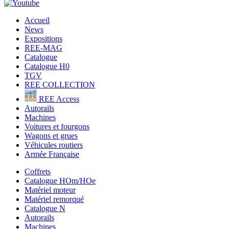
Accueil
News
Expositions
REE-MAG
Catalogue
Catalogue H0
TGV
REE COLLECTION
REE Access
Autorails
Machines
Voitures et fourgons
Wagons et grues
Véhicules routiers
Armée Française
Coffrets
Catalogue HOm/HOe
Matériel moteur
Matériel remorqué
Catalogue N
Autorails
Machines