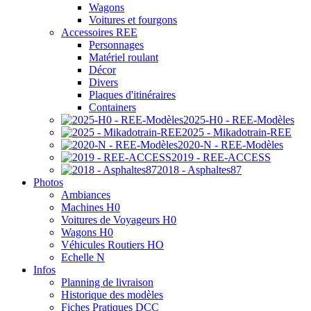
Wagons
Voitures et fourgons
Accessoires REE
Personnages
Matériel roulant
Décor
Divers
Plaques d'itinéraires
Containers
2025-H0 - REE-Modèles
2025 - Mikadotrain-REE
2020-N - REE-Modèles
2019 - REE-ACCESS
2018 - Asphaltes87
Photos
Ambiances
Machines H0
Voitures de Voyageurs H0
Wagons H0
Véhicules Routiers HO
Echelle N
Infos
Planning de livraison
Historique des modèles
Fiches Pratiques DCC