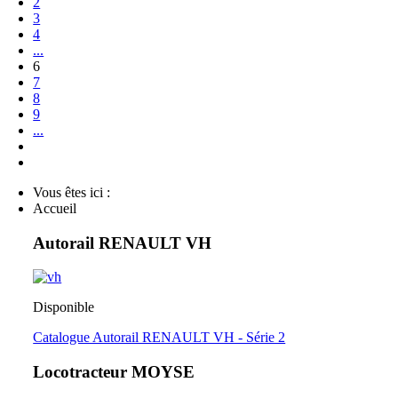
2
3
4
...
6
7
8
9
...
Vous êtes ici :
Accueil
Autorail RENAULT VH
Disponible
Catalogue Autorail RENAULT VH - Série 2
Locotracteur MOYSE