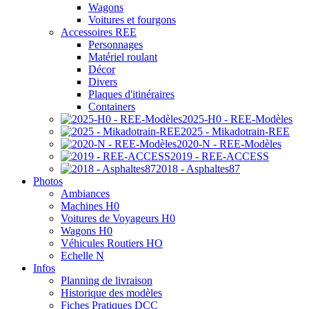
Wagons
Voitures et fourgons
Accessoires REE
Personnages
Matériel roulant
Décor
Divers
Plaques d'itinéraires
Containers
2025-H0 - REE-Modèles
2025 - Mikadotrain-REE
2020-N - REE-Modèles
2019 - REE-ACCESS
2018 - Asphaltes87
Photos
Ambiances
Machines H0
Voitures de Voyageurs H0
Wagons H0
Véhicules Routiers HO
Echelle N
Infos
Planning de livraison
Historique des modèles
Fiches Pratiques DCC