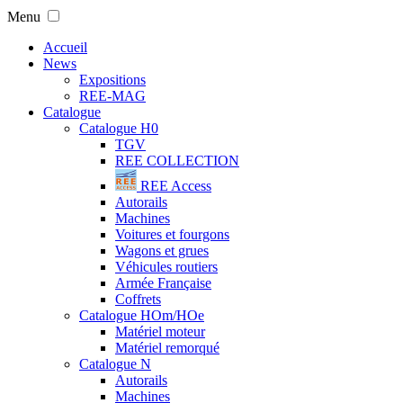
Menu
Accueil
News
Expositions
REE-MAG
Catalogue
Catalogue H0
TGV
REE COLLECTION
REE Access
Autorails
Machines
Voitures et fourgons
Wagons et grues
Véhicules routiers
Armée Française
Coffrets
Catalogue HOm/HOe
Matériel moteur
Matériel remorqué
Catalogue N
Autorails
Machines