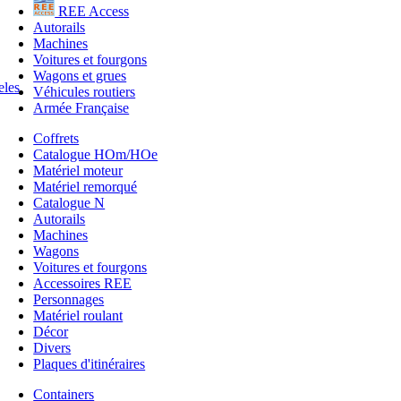
REE Access
Autorails
Machines
Voitures et fourgons
Wagons et grues
Véhicules routiers
Armée Française
Coffrets
Catalogue HOm/HOe
Matériel moteur
Matériel remorqué
Catalogue N
Autorails
Machines
Wagons
Voitures et fourgons
Accessoires REE
Personnages
Matériel roulant
Décor
Divers
Plaques d'itinéraires
Containers