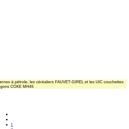
ernes à pétrole, les céréaliers FAUVET-GIREL et les UIC couchettes
 wagons COKE MH45
1