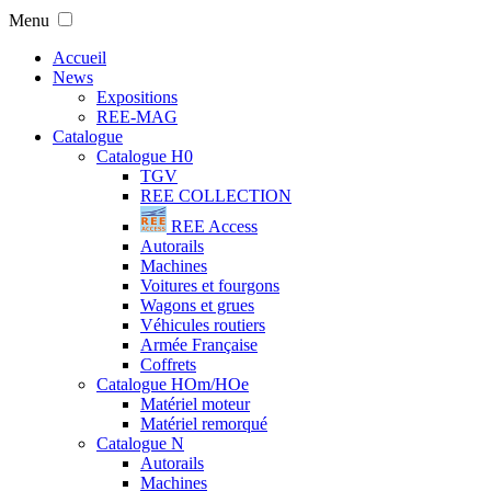
Menu
Accueil
News
Expositions
REE-MAG
Catalogue
Catalogue H0
TGV
REE COLLECTION
REE Access
Autorails
Machines
Voitures et fourgons
Wagons et grues
Véhicules routiers
Armée Française
Coffrets
Catalogue HOm/HOe
Matériel moteur
Matériel remorqué
Catalogue N
Autorails
Machines