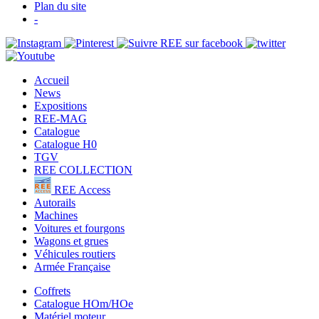
Plan du site
-
Accueil
News
Expositions
REE-MAG
Catalogue
Catalogue H0
TGV
REE COLLECTION
REE Access
Autorails
Machines
Voitures et fourgons
Wagons et grues
Véhicules routiers
Armée Française
Coffrets
Catalogue HOm/HOe
Matériel moteur