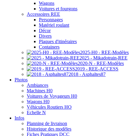
Wagons
Voitures et fourgons
Accessoires REE
Personnages
Matériel roulant
Décor
Divers
Plaques d'itinéraires
Containers
2025-H0 - REE-Modèles
2025 - Mikadotrain-REE
2020-N - REE-Modèles
2019 - REE-ACCESS
2018 - Asphaltes87
Photos
Ambiances
Machines H0
Voitures de Voyageurs H0
Wagons H0
Véhicules Routiers HO
Echelle N
Infos
Planning de livraison
Historique des modèles
Fiches Pratiques DCC