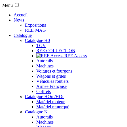
Menu
Accueil
News
Expositions
REE-MAG
Catalogue
Catalogue H0
TGV
REE COLLECTION
REE Access
Autorails
Machines
Voitures et fourgons
Wagons et grues
Véhicules routiers
Armée Française
Coffrets
Catalogue HOm/HOe
Matériel moteur
Matériel remorqué
Catalogue N
Autorails
Machines