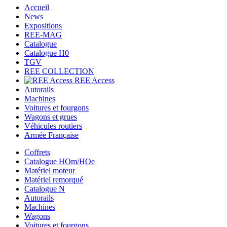
Accueil
News
Expositions
REE-MAG
Catalogue
Catalogue H0
TGV
REE COLLECTION
REE Access
Autorails
Machines
Voitures et fourgons
Wagons et grues
Véhicules routiers
Armée Française
Coffrets
Catalogue HOm/HOe
Matériel moteur
Matériel remorqué
Catalogue N
Autorails
Machines
Wagons
Voitures et fourgons