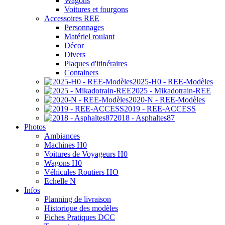
Wagons
Voitures et fourgons
Accessoires REE
Personnages
Matériel roulant
Décor
Divers
Plaques d'itinéraires
Containers
2025-H0 - REE-Modèles
2025 - Mikadotrain-REE
2020-N - REE-Modèles
2019 - REE-ACCESS
2018 - Asphaltes87
Photos
Ambiances
Machines H0
Voitures de Voyageurs H0
Wagons H0
Véhicules Routiers HO
Echelle N
Infos
Planning de livraison
Historique des modèles
Fiches Pratiques DCC