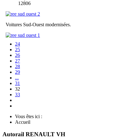
12806
Voitures Sud-Ouest modernisées.
24
25
26
27
28
29
...
31
32
33
Vous êtes ici :
Accueil
Autorail RENAULT VH