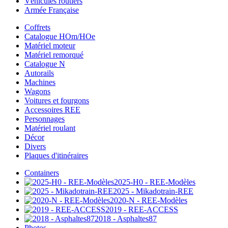
Véhicules routiers
Armée Française
Coffrets
Catalogue HOm/HOe
Matériel moteur
Matériel remorqué
Catalogue N
Autorails
Machines
Wagons
Voitures et fourgons
Accessoires REE
Personnages
Matériel roulant
Décor
Divers
Plaques d'itinéraires
Containers
2025-H0 - REE-Modèles
2025 - Mikadotrain-REE
2020-N - REE-Modèles
2019 - REE-ACCESS
2018 - Asphaltes87
Photos