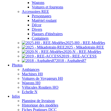
Wagons
Voitures et fourgons
Accessoires REE
Personnages
Matériel roulant
Décor
Divers
Plaques d'itinéraires
Containers
2025-H0 - REE-Modèles
2025 - Mikadotrain-REE
2020-N - REE-Modèles
2019 - REE-ACCESS
2018 - Asphaltes87
Photos
Ambiances
Machines H0
Voitures de Voyageurs H0
Wagons H0
Véhicules Routiers HO
Echelle N
Infos
Planning de livraison
Historique des modèles
Fiches Pratiques DCC