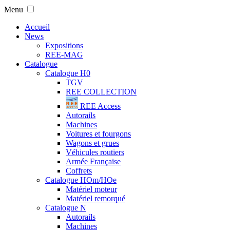
Menu
Accueil
News
Expositions
REE-MAG
Catalogue
Catalogue H0
TGV
REE COLLECTION
REE Access
Autorails
Machines
Voitures et fourgons
Wagons et grues
Véhicules routiers
Armée Française
Coffrets
Catalogue HOm/HOe
Matériel moteur
Matériel remorqué
Catalogue N
Autorails
Machines