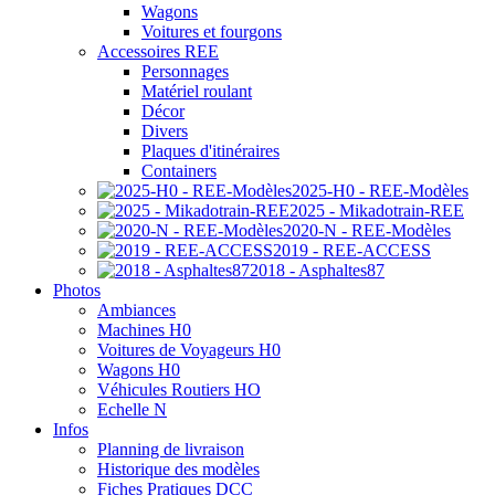
Wagons
Voitures et fourgons
Accessoires REE
Personnages
Matériel roulant
Décor
Divers
Plaques d'itinéraires
Containers
2025-H0 - REE-Modèles
2025 - Mikadotrain-REE
2020-N - REE-Modèles
2019 - REE-ACCESS
2018 - Asphaltes87
Photos
Ambiances
Machines H0
Voitures de Voyageurs H0
Wagons H0
Véhicules Routiers HO
Echelle N
Infos
Planning de livraison
Historique des modèles
Fiches Pratiques DCC