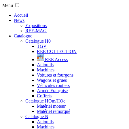
Menu
Accueil
News
Expositions
REE-MAG
Catalogue
Catalogue H0
TGV
REE COLLECTION
REE Access
Autorails
Machines
Voitures et fourgons
Wagons et grues
Véhicules routiers
Armée Française
Coffrets
Catalogue HOm/HOe
Matériel moteur
Matériel remorqué
Catalogue N
Autorails
Machines