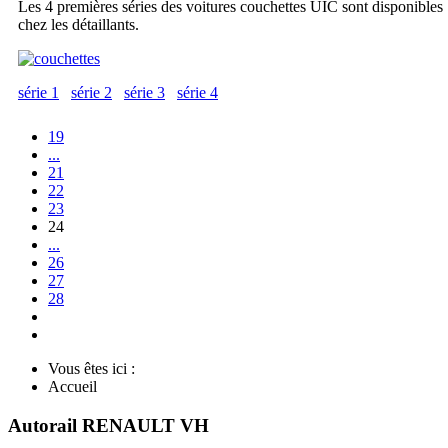
Les 4 premières séries des voitures couchettes UIC sont disponibles
chez les détaillants.
série 1
série 2
série 3
série 4
19
...
21
22
23
24
...
26
27
28
Vous êtes ici :
Accueil
Autorail RENAULT VH