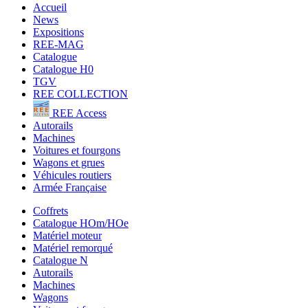
Accueil
News
Expositions
REE-MAG
Catalogue
Catalogue H0
TGV
REE COLLECTION
REE Access
Autorails
Machines
Voitures et fourgons
Wagons et grues
Véhicules routiers
Armée Française
Coffrets
Catalogue HOm/HOe
Matériel moteur
Matériel remorqué
Catalogue N
Autorails
Machines
Wagons