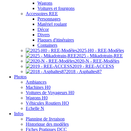
Wagons
Voitures et fourgons
Accessoires REE
Personnages
Matériel roulant
Décor
Divers
Plaques d'itinéraires
Containers
2025-H0 - REE-Modèles
2025 - Mikadotrain-REE
2020-N - REE-Modèles
2019 - REE-ACCESS
2018 - Asphaltes87
Photos
Ambiances
Machines H0
Voitures de Voyageurs H0
Wagons H0
Véhicules Routiers HO
Echelle N
Infos
Planning de livraison
Historique des modèles
Fiches Pratiques DCC