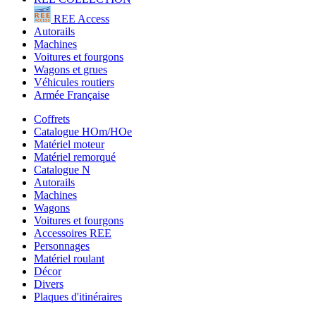
REE Access
Autorails
Machines
Voitures et fourgons
Wagons et grues
Véhicules routiers
Armée Française
Coffrets
Catalogue HOm/HOe
Matériel moteur
Matériel remorqué
Catalogue N
Autorails
Machines
Wagons
Voitures et fourgons
Accessoires REE
Personnages
Matériel roulant
Décor
Divers
Plaques d'itinéraires