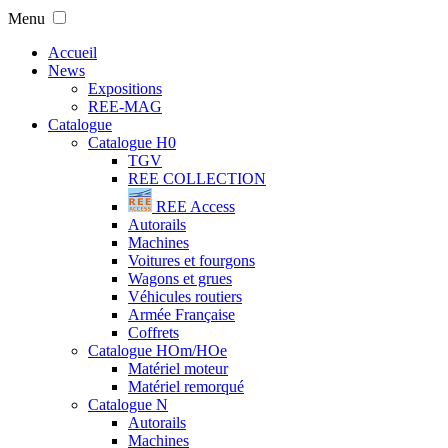
Menu
Accueil
News
Expositions
REE-MAG
Catalogue
Catalogue H0
TGV
REE COLLECTION
REE Access
Autorails
Machines
Voitures et fourgons
Wagons et grues
Véhicules routiers
Armée Française
Coffrets
Catalogue HOm/HOe
Matériel moteur
Matériel remorqué
Catalogue N
Autorails
Machines