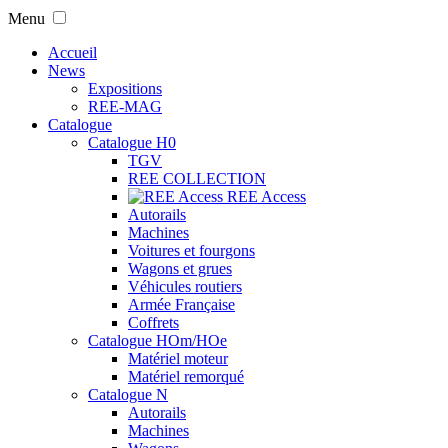
Menu
Accueil
News
Expositions
REE-MAG
Catalogue
Catalogue H0
TGV
REE COLLECTION
REE Access
Autorails
Machines
Voitures et fourgons
Wagons et grues
Véhicules routiers
Armée Française
Coffrets
Catalogue HOm/HOe
Matériel moteur
Matériel remorqué
Catalogue N
Autorails
Machines