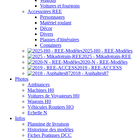
Wagons
Voitures et fourgons
Accessoires REE
Personnages
Matériel roulant
Décor
Divers
Plaques d'itinéraires
Containers
2025-H0 - REE-Modèles
2025 - Mikadotrain-REE
2020-N - REE-Modèles
2019 - REE-ACCESS
2018 - Asphaltes87
Photos
Ambiances
Machines H0
Voitures de Voyageurs H0
Wagons H0
Véhicules Routiers HO
Echelle N
Infos
Planning de livraison
Historique des modèles
Fiches Pratiques DCC