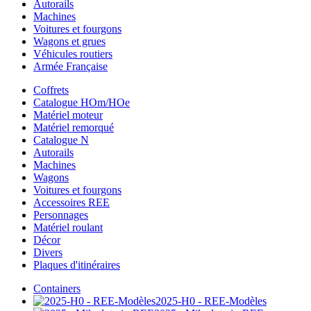
Autorails
Machines
Voitures et fourgons
Wagons et grues
Véhicules routiers
Armée Française
Coffrets
Catalogue HOm/HOe
Matériel moteur
Matériel remorqué
Catalogue N
Autorails
Machines
Wagons
Voitures et fourgons
Accessoires REE
Personnages
Matériel roulant
Décor
Divers
Plaques d'itinéraires
Containers
2025-H0 - REE-Modèles