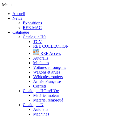
Menu
Accueil
News
Expositions
REE-MAG
Catalogue
Catalogue H0
TGV
REE COLLECTION
REE Access
Autorails
Machines
Voitures et fourgons
Wagons et grues
Véhicules routiers
Armée Française
Coffrets
Catalogue HOm/HOe
Matériel moteur
Matériel remorqué
Catalogue N
Autorails
Machines