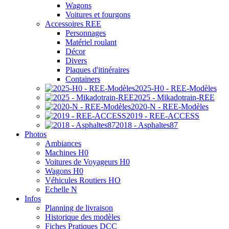
Wagons
Voitures et fourgons
Accessoires REE
Personnages
Matériel roulant
Décor
Divers
Plaques d'itinéraires
Containers
2025-H0 - REE-Modèles
2025 - Mikadotrain-REE
2020-N - REE-Modèles
2019 - REE-ACCESS
2018 - Asphaltes87
Photos
Ambiances
Machines H0
Voitures de Voyageurs H0
Wagons H0
Véhicules Routiers HO
Echelle N
Infos
Planning de livraison
Historique des modèles
Fiches Pratiques DCC