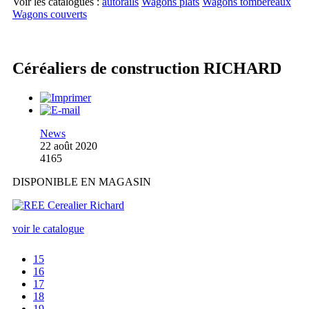
Voir les catalogues :
autorails
Wagons plats
Wagons tombereaux
Wagons couverts
Céréaliers de construction RICHARD
News
22 août 2020
4165
DISPONIBLE EN MAGASIN
voir le catalogue
15
16
17
18
19