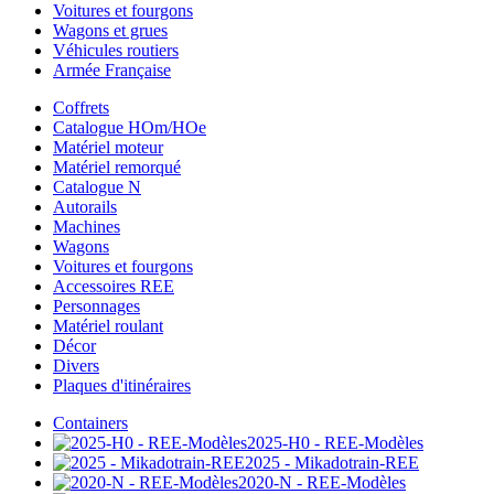
Voitures et fourgons
Wagons et grues
Véhicules routiers
Armée Française
Coffrets
Catalogue HOm/HOe
Matériel moteur
Matériel remorqué
Catalogue N
Autorails
Machines
Wagons
Voitures et fourgons
Accessoires REE
Personnages
Matériel roulant
Décor
Divers
Plaques d'itinéraires
Containers
2025-H0 - REE-Modèles
2025 - Mikadotrain-REE
2020-N - REE-Modèles