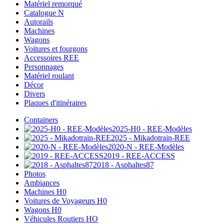
Matériel remorqué
Catalogue N
Autorails
Machines
Wagons
Voitures et fourgons
Accessoires REE
Personnages
Matériel roulant
Décor
Divers
Plaques d'itinéraires
Containers
2025-H0 - REE-Modèles
2025 - Mikadotrain-REE
2020-N - REE-Modèles
2019 - REE-ACCESS
2018 - Asphaltes87
Photos
Ambiances
Machines H0
Voitures de Voyageurs H0
Wagons H0
Véhicules Routiers HO