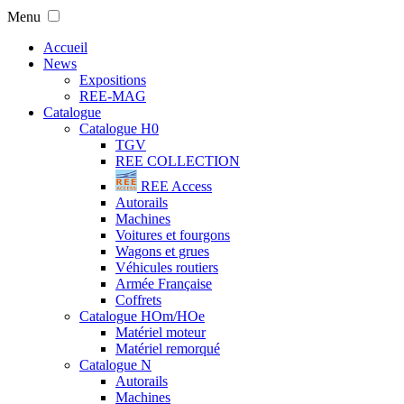
Menu
Accueil
News
Expositions
REE-MAG
Catalogue
Catalogue H0
TGV
REE COLLECTION
REE Access
Autorails
Machines
Voitures et fourgons
Wagons et grues
Véhicules routiers
Armée Française
Coffrets
Catalogue HOm/HOe
Matériel moteur
Matériel remorqué
Catalogue N
Autorails
Machines