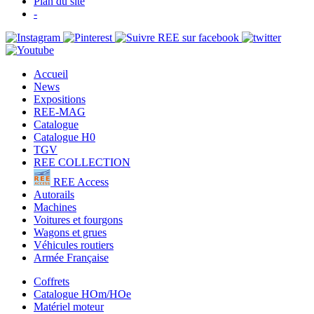
Plan du site
-
Accueil
News
Expositions
REE-MAG
Catalogue
Catalogue H0
TGV
REE COLLECTION
REE Access
Autorails
Machines
Voitures et fourgons
Wagons et grues
Véhicules routiers
Armée Française
Coffrets
Catalogue HOm/HOe
Matériel moteur