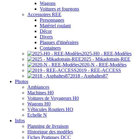
Wagons
Voitures et fourgons
Accessoires REE
Personnages
Matériel roulant
Décor
Divers
Plaques d'itinéraires
Containers
2025-H0 - REE-Modèles
2025 - Mikadotrain-REE
2020-N - REE-Modèles
2019 - REE-ACCESS
2018 - Asphaltes87
Photos
Ambiances
Machines H0
Voitures de Voyageurs H0
Wagons H0
Véhicules Routiers HO
Echelle N
Infos
Planning de livraison
Historique des modèles
Fiches Pratiques DCC