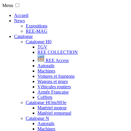
Menu
Accueil
News
Expositions
REE-MAG
Catalogue
Catalogue H0
TGV
REE COLLECTION
REE Access
Autorails
Machines
Voitures et fourgons
Wagons et grues
Véhicules routiers
Armée Française
Coffrets
Catalogue HOm/HOe
Matériel moteur
Matériel remorqué
Catalogue N
Autorails
Machines