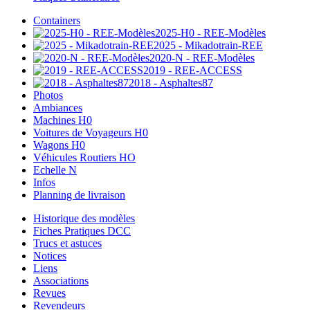
Containers
2025-H0 - REE-Modèles
2025 - Mikadotrain-REE
2020-N - REE-Modèles
2019 - REE-ACCESS
2018 - Asphaltes87
Photos
Ambiances
Machines H0
Voitures de Voyageurs H0
Wagons H0
Véhicules Routiers HO
Echelle N
Infos
Planning de livraison
Historique des modèles
Fiches Pratiques DCC
Trucs et astuces
Notices
Liens
Associations
Revues
Revendeurs