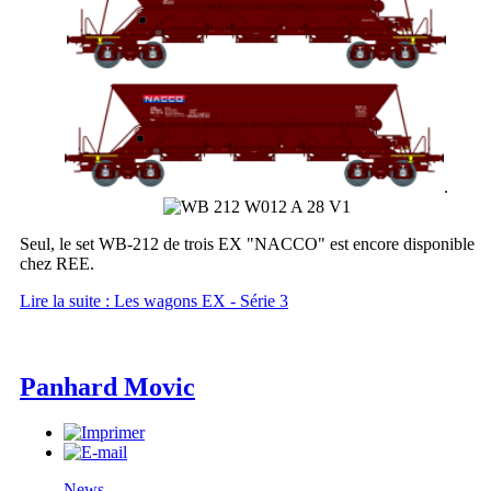
.
Seul, le set WB-212 de trois EX "NACCO" est encore disponible
chez REE.
Lire la suite : Les wagons EX - Série 3
Panhard Movic
News