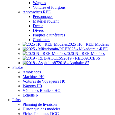
Wagons
Voitures et fourgons
Accessoires REE
Personnages
Matériel roulant
Décor
Divers
Plaques d'itinéraires
Containers
2025-H0 - REE-Modèles
2025 - Mikadotrain-REE
2020-N - REE-Modèles
2019 - REE-ACCESS
2018 - Asphaltes87
Photos
Ambiances
Machines H0
Voitures de Voyageurs H0
Wagons H0
Véhicules Routiers HO
Echelle N
Infos
Planning de livraison
Historique des modèles
Fiches Pratiques DCC