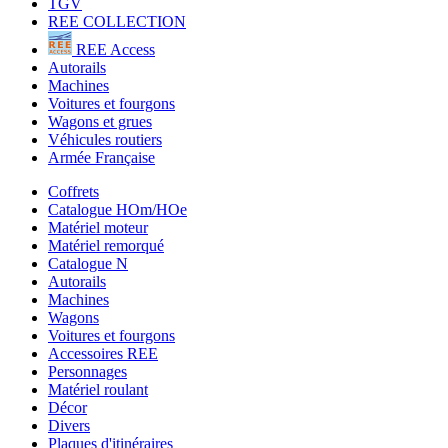
TGV
REE COLLECTION
REE Access
Autorails
Machines
Voitures et fourgons
Wagons et grues
Véhicules routiers
Armée Française
Coffrets
Catalogue HOm/HOe
Matériel moteur
Matériel remorqué
Catalogue N
Autorails
Machines
Wagons
Voitures et fourgons
Accessoires REE
Personnages
Matériel roulant
Décor
Divers
Plaques d'itinéraires