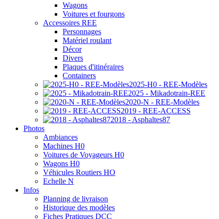
Wagons
Voitures et fourgons
Accessoires REE
Personnages
Matériel roulant
Décor
Divers
Plaques d'itinéraires
Containers
2025-H0 - REE-Modèles
2025 - Mikadotrain-REE
2020-N - REE-Modèles
2019 - REE-ACCESS
2018 - Asphaltes87
Photos
Ambiances
Machines H0
Voitures de Voyageurs H0
Wagons H0
Véhicules Routiers HO
Echelle N
Infos
Planning de livraison
Historique des modèles
Fiches Pratiques DCC