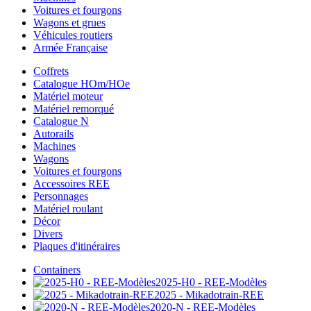
Voitures et fourgons
Wagons et grues
Véhicules routiers
Armée Française
Coffrets
Catalogue HOm/HOe
Matériel moteur
Matériel remorqué
Catalogue N
Autorails
Machines
Wagons
Voitures et fourgons
Accessoires REE
Personnages
Matériel roulant
Décor
Divers
Plaques d'itinéraires
Containers
2025-H0 - REE-Modèles
2025 - Mikadotrain-REE
2020-N - REE-Modèles