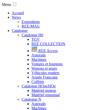
Menu
Accueil
News
Expositions
REE-MAG
Catalogue
Catalogue H0
TGV
REE COLLECTION
REE Access
Autorails
Machines
Voitures et fourgons
Wagons et grues
Véhicules routiers
Armée Française
Coffrets
Catalogue HOm/HOe
Matériel moteur
Matériel remorqué
Catalogue N
Autorails
Machines